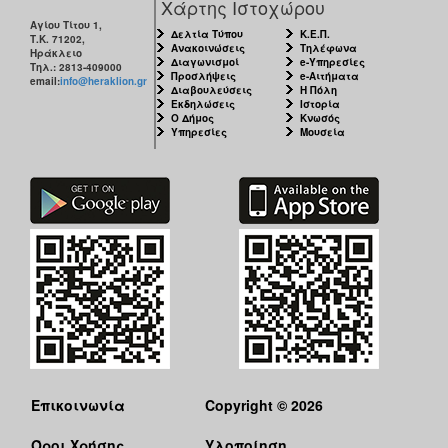
Χάρτης Ιστοχώρου
Αγίου Τίτου 1,
Δελτία Τύπου
Κ.Ε.Π.
Τ.Κ. 71202,
Ανακοινώσεις
Τηλέφωνα
Ηράκλειο
Διαγωνισμοί
e-Υπηρεσίες
Τηλ.: 2813-409000
Προσλήψεις
e-Αιτήματα
email:
info@heraklion.gr
Διαβουλεύσεις
Η Πόλη
Εκδηλώσεις
Ιστορία
Ο Δήμος
Κνωσός
Υπηρεσίες
Μουσεία
Επικοινωνία
Copyright © 2026
Όροι Χρήσης
Υλοποίηση