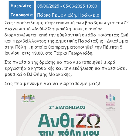
Ημερ/νίες
05/06/2025 - 05/06/2025 19:00
Τοποθεσία
Πάρκο Γεωργιάδη, Ηράκλειο
ο
Σας προσκαλούμε στην απονομή των βραβείων για τον 2
Ο
Διαγωνισμό «Ανθί-ΖΩ την πόλη μου», ο οποίος
ΤΟΠΟΣ
διοργανώνεται από την εθελοντική ομάδα ποιότητας ζωή
ΜΑΣ
και περιβάλλοντος της Δημοτικής Παράταξης «Δικαίωμα
στην Πόλη», η οποία θα πραγματοποιηθεί την Πέμπτη 5
Ο
Ιουνίου, στις 19.00, στο Πάρκο Γεωργιάδη.
ΔΗΜΟΣ
Στο πλαίσιο της δράσης θα πραγματοποιηθεί μικρό
εργαστήριο κηπουρικής και την εκδήλωση θα πλαισιώσει
ΠΟΛΙΤΙΣΜΟΣ
μουσικά ο DJ Θέμης Μαρκάκης.
ΑΝΘΕΚΤΙΚΗ
Σας περιμένουμε για να γιορτάσουμε μαζί!
ΠΟΛΗ