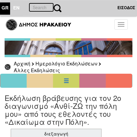
GR
EN
ΕΙΣΟΔΟΣ
01
Αύγουστος
Toggle
2026
navigati
Κυρ
Δευ
Τρι
Τετ
Πεμ
Παρ
Σαβ
1
8
2
3
4
5
6
7
Αρχική
Ημερολόγιο Εκδηλώσεων
9
10
11
12
13
14
15
Άλλες Εκδηλώσεις
16
17
18
19
20
21
22
23
24
25
26
27
28
29
30
31
<<
σήμερα
>>
Εκδήλωση βράβευσης για τον 2ο
διαγωνισμό «Ανθί-ΖΩ την πόλη
ΗΜΕΡΟΛΟΓΙΟ
ΕΚΔΗΛΩΣΕΩΝ
μου» από τους εθελοντές του
Άλλες
«Δικαίωμα στην Πόλη».
Εκδηλώσεις
διεξαγωγή
Αρχείο