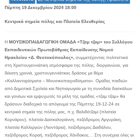
Πέμπτη 19 Δεκεμβρίου 2024 18:00
Κεντρικά σημεία πόλης και Πλατεία Ελευθερίας
Ο
ΤΟΠΟΣ
ΜΑΣ
Η
ΜΟΥΣΙΚΟΠΑΙΔΑΓΩΓΙΚΗ ΟΜΑΔΑ «Τζαμ τζαμ» του Συλλόγου
Εκπαιδευτικών Πρωτοβάθμιας Εκπαίδευσης Νομού
Ο
ΔΗΜΟΣ
Ηρακλείου «Δ. Θεοτοκόπουλος»,
συμμετέχοντας πολιτιστικά
στη Χριστουγεννιάτικη ατμόσφαιρα της πόλης, διοργανώνει, για
ΠΟΛΙΤΙΣΜΟΣ
δέκατη χρονιά, χριστουγεννιάτικες δράσεις με θέμα
«Καλλανταρίσματα – Μουσικοπαιχνιδίσματα». Ομάδες παιδιών
ΑΝΘΕΚΤΙΚΗ
ΠΟΛΗ
από Δημοτικά Σχολεία και Νηπιαγωγεία με τη συνοδεία δασκάλων
και γονέων και εμψυχωτές τα μέλη της ομάδας «τζαμ τζαμ» θα
δράσουν διαδοχικά το απόγευμα της Πέμπτης 19-12-24 σε
κεντρικά σημεία της πόλης μας, π.χ. Βαλιδέτζαμί (πλατεία
Κορνάρου), πλατεία Δασκαλογιάννη, πεζόδρομος Αργυράκη,
πλατεία Καλλεργών (Λιοντάρια), πεζόδρομος Δαιδάλου,
πεζόδρομος Κοραή, πεζόδρομος Χάνδακος… Στη συνέχεια όλες οι