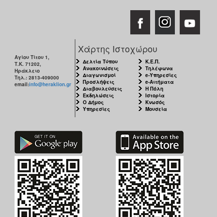
Χάρτης Ιστοχώρου
Αγίου Τίτου 1,
Δελτία Τύπου
Κ.Ε.Π.
Τ.Κ. 71202,
Ανακοινώσεις
Τηλέφωνα
Ηράκλειο
Διαγωνισμοί
e-Υπηρεσίες
Τηλ.: 2813-409000
Προσλήψεις
e-Αιτήματα
email:
info@heraklion.gr
Διαβουλεύσεις
Η Πόλη
Εκδηλώσεις
Ιστορία
Ο Δήμος
Κνωσός
Υπηρεσίες
Μουσεία