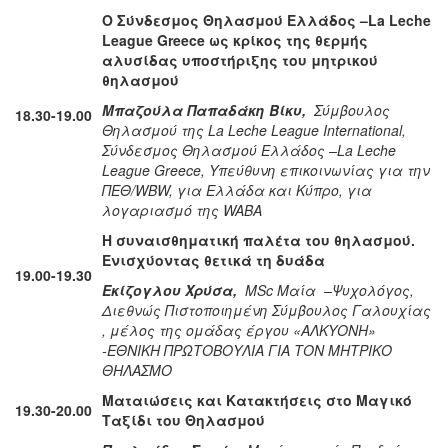
Ο Σύνδεσμος Θηλασμού Ελλάδος –
La Leche
League Greece
ως κρίκος της θερμής
αλυσίδας υποστήριξης του μητρικού
θηλασμού
Μπαζούλα Παπαδάκη Βίκυ,
Σύμβουλος
18.30-19.00
Θηλασμού της
La Leche League International,
Σύνδεσμος Θηλασμού Ελλάδος –
La Leche
League Greece, Υπεύθυνη επικοινωνίας για την
ΠΕΘ/
WBW, για Ελλάδα και Κύπρο, για
λογαριασμό της
WABA
Η συναισθηματική παλέτα του θηλασμού.
Ενισχύοντας θετικά τη δυάδα
19.00-19.30
Εκίζογλου Χρύσα,
MSc Μαία –Ψυχολόγος,
Διεθνώς Πιστοποιημένη Σύμβουλος Γαλουχίας
, μέλος της ομάδας έργου «ΑΛΚΥΟΝΗ»
-ΕΘΝΙΚΗ ΠΡΩΤΟΒΟΥΛΙΑ ΓΙΑ ΤΟΝ ΜΗΤΡΙΚΟ
ΘΗΛΑΣΜΟ
Ματαιώσεις και Κατακτήσεις στο Μαγικό
19.30-20.00
Ταξίδι του Θηλασμού