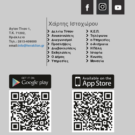
Χάρτης Ιστοχώρου
Αγίου Τίτου 1,
Δελτία Τύπου
Κ.Ε.Π.
Τ.Κ. 71202,
Ανακοινώσεις
Τηλέφωνα
Ηράκλειο
Διαγωνισμοί
e-Υπηρεσίες
Τηλ.: 2813-409000
Προσλήψεις
e-Αιτήματα
email:
info@heraklion.gr
Διαβουλεύσεις
Η Πόλη
Εκδηλώσεις
Ιστορία
Ο Δήμος
Κνωσός
Υπηρεσίες
Μουσεία