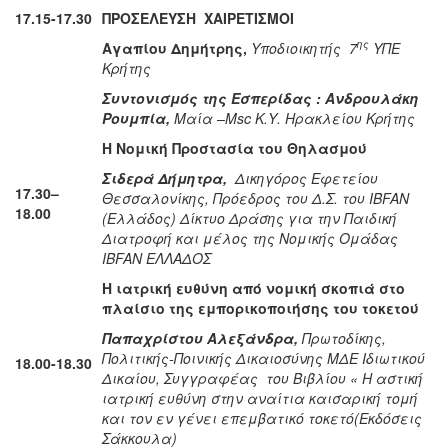
17.15-
17.30
ΠΡΟΣΕΛΕΥΣΗ
ΧΑΙΡΕΤΙΣΜΟΙ
ης
Αγαπίου Δημήτρης,
Υποδιοικητής 7
ΥΠΕ
Κρήτης
Συντονισμός της Εσπερίδας :
Ανδρουλάκη
Ρουμπία,
Mαία –
Msc Κ.Υ. Ηρακλείου Κρήτης
Η Νομική Προστασία του Θηλασμού
Σιδερά Δήμητρα,
Δικηγόρος Εφετείου
17.30–
Θεσσαλονίκης, Πρόεδρος του Δ.Σ. του
IBFAN
18.00
(Ελλάδος) Δίκτυο Δράσης για την Παιδική
Διατροφή και μέλος της Νομικής Ομάδας
IBFAN ΕΛΛΑΔΟΣ
Η ιατρική ευθύνη από νομική σκοπιά στο
πλαίσιο της εμπορικοποιήσης του τοκετού
Παπαχρίστου Αλεξάνδρα,
Πρωτοδίκης,
Πολιτικής-Ποινικής Δικαιοσύνης ΜΔΕ Ιδιωτικού
18.00-18.30
Δικαίου, Συγγραφέας του Βιβλίου « Η αστική
ιατρική ευθύνη στην αναίτια καισαρική τομή
και τον εν γένει επεμβατικό τοκετό(Εκδόσεις
Σάκκουλα)