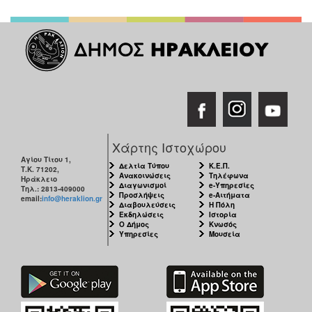
Χάρτης Ιστοχώρου
Αγίου Τίτου 1,
Δελτία Τύπου
Κ.Ε.Π.
Τ.Κ. 71202,
Ανακοινώσεις
Τηλέφωνα
Ηράκλειο
Διαγωνισμοί
e-Υπηρεσίες
Τηλ.: 2813-409000
Προσλήψεις
e-Αιτήματα
email:
info@heraklion.gr
Διαβουλεύσεις
Η Πόλη
Εκδηλώσεις
Ιστορία
Ο Δήμος
Κνωσός
Υπηρεσίες
Μουσεία