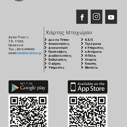
Χάρτης Ιστοχώρου
Αγίου Τίτου 1,
Δελτία Τύπου
Κ.Ε.Π.
Τ.Κ. 71202,
Ανακοινώσεις
Τηλέφωνα
Ηράκλειο
Διαγωνισμοί
e-Υπηρεσίες
Τηλ.: 2813-409000
Προσλήψεις
e-Αιτήματα
email:
info@heraklion.gr
Διαβουλεύσεις
Η Πόλη
Εκδηλώσεις
Ιστορία
Ο Δήμος
Κνωσός
Υπηρεσίες
Μουσεία