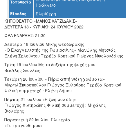
Τοποθεσία
Ηράκλειο
Είσοδος
Ελεύθερη
ΚΗΠΟΘΕΑΤΡΟ «ΜΑΝΟΣ ΧΑΤΖΙΔΑΚΙΣ»
Ο
ΔΕΥΤΕΡΑ 18 - ΚΥΡΙΑΚΗ 24 ΙΟΥΛΙΟΥ 2022
ΤΟΠΟΣ
ΜΑΣ
ΩΡΑ ΕΝΑΡΞΗΣ: 21:30
Δευτέρα 18 Ιουλίου Μίκης Θεοδωράκης
Ο
«Ο Ευαγγελιστής της Ρωμιοσύνης» Μανώλης Μητσιάς
ΔΗΜΟΣ
Ελένη Σελούντου Τερέζα Κρητικού Γιώργος Νικολουδάκης
Τρίτη 19 Ιουλίου Με το δοξάρι της ψυχής μου
ΠΟΛΙΤΙΣΜΟΣ
Βασίλης Σκουλάς
ΑΝΘΕΚΤΙΚΗ
Τετάρτη 20 Ιουλίου « Πήρα απτή νιότη χρώματα»
ΠΟΛΗ
Μυρτώ Σπυροπούλου Γιώργος Ξυλούρης Τερέζα Κρητικού
Φιλική συμμετοχή : Ελένη Δήμου
Πέμπτη 21 Ιουλίου «Η ζωή μου όλη»
Γιώργος Χιντηράκης Φιλική συμμετοχή : Μιχάλης
Βιολάρης
Παρασκευή 22 Ιουλίου Γλυκερία
«Το τραγούδι μου»