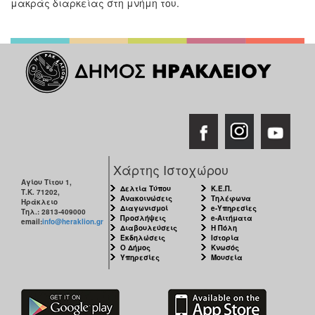
μακράς διαρκείας στη μνήμη του.
Χάρτης Ιστοχώρου
Αγίου Τίτου 1,
Δελτία Τύπου
Κ.Ε.Π.
Τ.Κ. 71202,
Ανακοινώσεις
Τηλέφωνα
Ηράκλειο
Διαγωνισμοί
e-Υπηρεσίες
Τηλ.: 2813-409000
Προσλήψεις
e-Αιτήματα
email:
info@heraklion.gr
Διαβουλεύσεις
Η Πόλη
Εκδηλώσεις
Ιστορία
Ο Δήμος
Κνωσός
Υπηρεσίες
Μουσεία