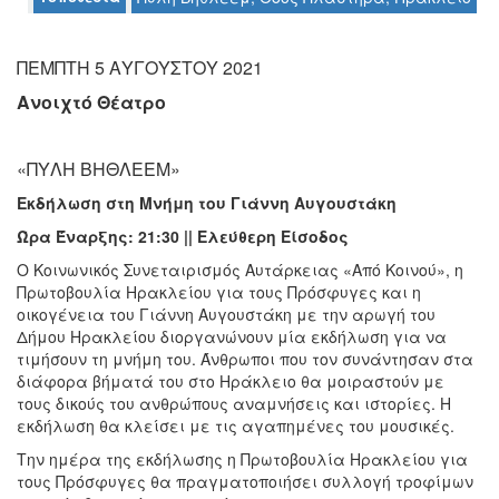
ΠΕΜΠΤΗ 5 ΑΥΓΟΥΣΤΟΥ 2021
Ανοιχτό Θέατρο
Ο
ΤΟΠΟΣ
ΜΑΣ
«ΠΥΛΗ ΒΗΘΛΕΕΜ»
Ο
ΔΗΜΟΣ
Εκδήλωση στη Μνήμη του Γιάννη Αυγουστάκη
Ώρα Έναρξης: 21:30 || Ελεύθερη Είσοδος
ΠΟΛΙΤΙΣΜΟΣ
Ο Κοινωνικός Συνεταιρισμός Αυτάρκειας «Από Κοινού», η
Πρωτοβουλία Ηρακλείου για τους Πρόσφυγες και η
ΑΝΘΕΚΤΙΚΗ
οικογένεια του Γιάννη Αυγουστάκη με την αρωγή του
ΠΟΛΗ
Δήμου Ηρακλείου διοργανώνουν μία εκδήλωση για να
τιμήσουν τη μνήμη του. Άνθρωποι που τον συνάντησαν στα
διάφορα βήματά του στο Ηράκλειο θα μοιραστούν με
τους δικούς του ανθρώπους αναμνήσεις και ιστορίες. Η
εκδήλωση θα κλείσει με τις αγαπημένες του μουσικές.
Την ημέρα της εκδήλωσης η Πρωτοβουλία Ηρακλείου για
τους Πρόσφυγες θα πραγματοποιήσει συλλογή τροφίμων