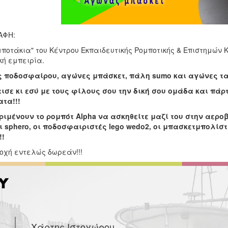
ΑΦΗ:
ποτάκια" του Κέντρου Εκπαιδευτικής Ρομποτικής & Επιστημών Κ
κή εμπειρία.
 ποδοσφαίρου, αγώνες μπάσκετ, πάλη sumo και αγώνες τα
ισε κι εσύ με τους φίλους σου την δική σου ομάδα και πάρ
τα!!!
ριμένουν το ρομπότ Alpha να ασκηθείτε μαζί του στην αεροβ
ι sphero, οι ποδοσφαιριστές lego wedo2, οι μπασκετμπολίστ
!!
οχή εντελώς δωρεάν!!!
Χάρτης Ιστοχώρου