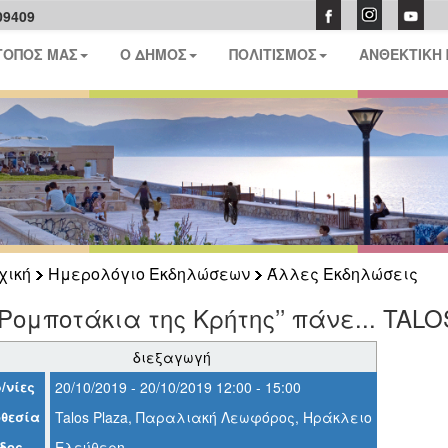
09409
ΤΟΠΟΣ ΜΑΣ
Ο ΔΗΜΟΣ
ΠΟΛΙΤΙΣΜΟΣ
ΑΝΘΕΚΤΙΚΗ
χική
Ημερολόγιο Εκδηλώσεων
Άλλες Εκδηλώσεις
’Ρομποτάκια της Κρήτης’’ πάνε... TALO
διεξαγωγή
/νίες
20/10/2019 - 20/10/2019 12:00 - 15:00
θεσία
Talos Plaza, Παραλιακή Λεωφόρος, Ηράκλειο
δος
Ελεύθερη