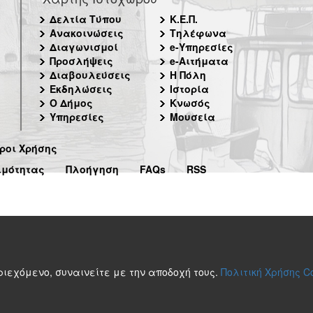
Δελτία Τύπου
Κ.Ε.Π.
Ανακοινώσεις
Τηλέφωνα
Διαγωνισμοί
e-Υπηρεσίες
Προσλήψεις
e-Αιτήματα
Διαβουλεύσεις
Η Πόλη
Εκδηλώσεις
Ιστορία
Ο Δήμος
Κνωσός
Υπηρεσίες
Μουσεία
ροι Χρήσης
ιμότητας
Πλοήγηση
FAQs
RSS
περιεχόμενο, συναινείτε με την αποδοχή τους.
Πολιτική Χρήσης C