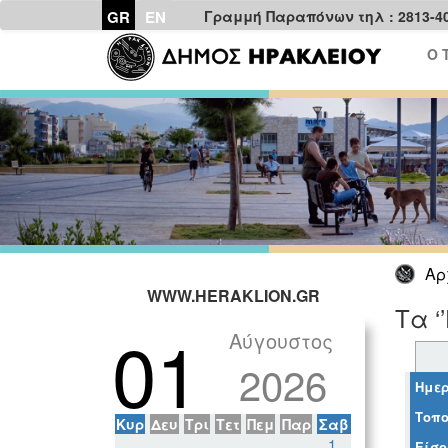
GR
EN
Γραμμή Παραπόνων τηλ : 2813-4
Ο 
Αρ
WWW.HERAKLION.GR
Τα ‘
01
Αύγουστος
2026
Ημερ
Τοπο
Κυρ
Δευ
Τρι
Τετ
Πεμ
Παρ
Σαβ
1
Είσο