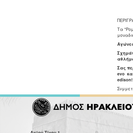
ΠΕΡΙΓΡ
Τα "Ρομ
μοναδι
Αγώνες
Σχημάτ
αθλήμα
Σας πε
evo κα
edison!
Συμμετ
Αγίου Τίτου 1,