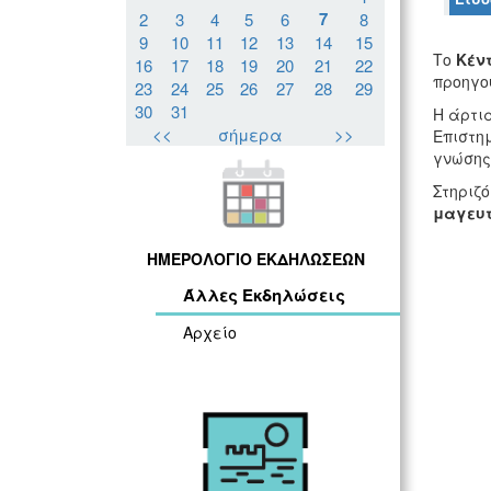
7
2
3
4
5
6
8
9
10
11
12
13
14
15
Το
Κέν
16
17
18
19
20
21
22
προηγού
23
24
25
26
27
28
29
30
31
Η άρτια
<<
σήμερα
>>
Επιστημ
γνώσης
Στηριζ
μαγευτ
ΗΜΕΡΟΛΟΓΙΟ ΕΚΔΗΛΩΣΕΩΝ
Άλλες Εκδηλώσεις
Αρχείο