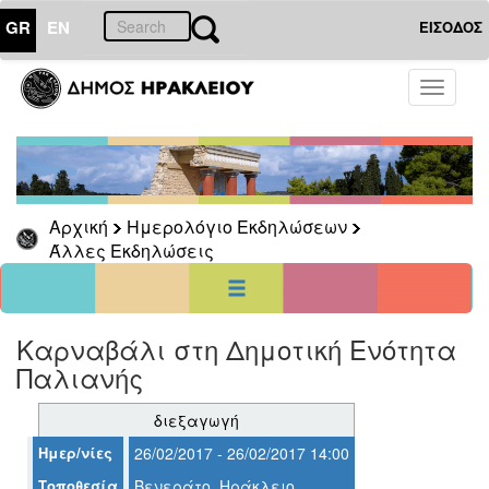
GR
EN
ΕΙΣΟΔΟΣ
01
Αύγουστος
Toggle
2026
navigati
Κυρ
Δευ
Τρι
Τετ
Πεμ
Παρ
Σαβ
1
6
2
3
4
5
7
8
Αρχική
Ημερολόγιο Εκδηλώσεων
9
10
11
12
13
14
15
Άλλες Εκδηλώσεις
16
17
18
19
20
21
22
23
24
25
26
27
28
29
30
31
<<
σήμερα
>>
Καρναβάλι στη Δημοτική Ενότητα
Παλιανής
ΗΜΕΡΟΛΟΓΙΟ
ΕΚΔΗΛΩΣΕΩΝ
διεξαγωγή
Άλλες
Εκδηλώσεις
Ημερ/νίες
26/02/2017 - 26/02/2017 14:00
Αρχείο
Τοποθεσία
Βενεράτο, Ηράκλειο