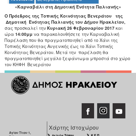
«Καρναβάλι στη Δημοτική Ενότητα Παλιανής»
Ο Πρόεδρος της Τοπικής Κοινότητας Βενεράτου της
Δημοτική
Ενότητας Παλιανής του Δήμου Ηρακλείου,
Ο
σας προσκαλεί την
Κυριακή 26 Φεβρουαρίου 2017
και
ΤΟΠΟΣ
ώρα
14:00μμ
να παρακολουθήσετε την Καρναβαλική
ΜΑΣ
Παρέλαση που θα πραγματοποιηθεί από το Χάνι της
Τοπικής Κοινότητας Αυγενικής έως το Χάνι Τοπικής
Ο
Κοινότητας Βενεράτου. Μετά την παρέλαση θα
ΔΗΜΟΣ
πραγματοποιηθεί μεγάλο ξεφάντωμα μπροστά στο χώρο
του ΚΗΦΗ Βενεράτου
ΠΟΛΙΤΙΣΜΟΣ
ΑΝΘΕΚΤΙΚΗ
ΠΟΛΗ
Χάρτης Ιστοχώρου
Αγίου Τίτου 1,
Δελτία Τύπου
Κ.Ε.Π.