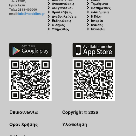
Τ.Κ. 71202,
Ανακοινώσεις
Τηλέφωνα
Ηράκλειο
Διαγωνισμοί
e-Υπηρεσίες
Τηλ.: 2813-409000
Προσλήψεις
e-Αιτήματα
email:
info@heraklion.gr
Διαβουλεύσεις
Η Πόλη
Εκδηλώσεις
Ιστορία
Ο Δήμος
Κνωσός
Υπηρεσίες
Μουσεία
Επικοινωνία
Copyright © 2026
Όροι Χρήσης
Υλοποίηση