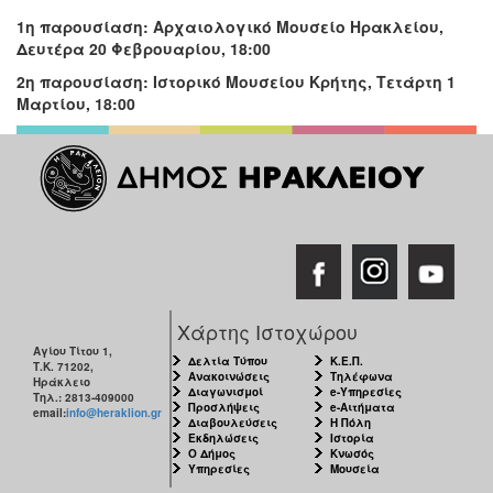
1η παρουσίαση:
Αρχαιολογικό Μουσείο Ηρακλείου,
Δευτέρα 20 Φεβρουαρίου, 18:00
2η παρουσίαση: Ιστορικό Μουσείου Κρήτης, Τετάρτη 1
Μαρτίου, 18:00
Χάρτης Ιστοχώρου
Αγίου Τίτου 1,
Δελτία Τύπου
Κ.Ε.Π.
Τ.Κ. 71202,
Ανακοινώσεις
Τηλέφωνα
Ηράκλειο
Διαγωνισμοί
e-Υπηρεσίες
Τηλ.: 2813-409000
Προσλήψεις
e-Αιτήματα
email:
info@heraklion.gr
Διαβουλεύσεις
Η Πόλη
Εκδηλώσεις
Ιστορία
Ο Δήμος
Κνωσός
Υπηρεσίες
Μουσεία