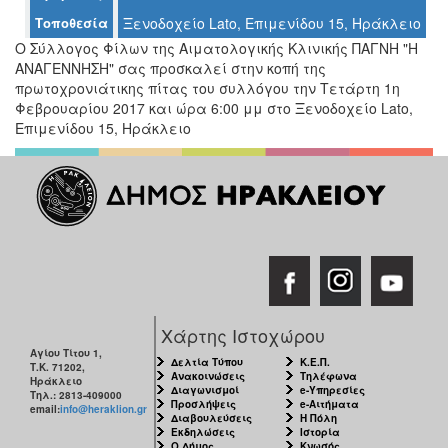
Τοποθεσία
Ξενοδοχείο Lato, Επιμενίδου 15, Ηράκλειο
Ο Σύλλογος Φίλων της Αιματολογικής Κλινικής ΠΑΓΝΗ "Η
ΑΝΑΓΕΝΝΗΣΗ" σας προσκαλεί στην κοπή της
Ο
ΤΟΠΟΣ
πρωτοχρονιάτικης πίτας του συλλόγου την Τετάρτη 1η
ΜΑΣ
Φεβρουαρίου 2017 και ώρα 6:00 μμ στο Ξενοδοχείο Lato,
Επιμενίδου 15, Ηράκλειο
Ο
ΔΗΜΟΣ
ΠΟΛΙΤΙΣΜΟΣ
ΑΝΘΕΚΤΙΚΗ
ΠΟΛΗ
Χάρτης Ιστοχώρου
Αγίου Τίτου 1,
Δελτία Τύπου
Κ.Ε.Π.
Τ.Κ. 71202,
Ανακοινώσεις
Τηλέφωνα
Ηράκλειο
Διαγωνισμοί
e-Υπηρεσίες
Τηλ.: 2813-409000
Προσλήψεις
e-Αιτήματα
email:
info@heraklion.gr
Διαβουλεύσεις
Η Πόλη
Εκδηλώσεις
Ιστορία
Ο Δήμος
Κνωσός