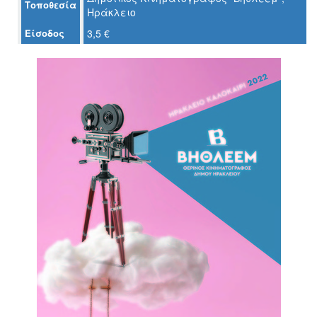
Τοποθεσία
Ηράκλειο
Ο
Είσοδος
3,5 €
ΤΟΠΟΣ
ΜΑΣ
Ο
ΔΗΜΟΣ
ΠΟΛΙΤΙΣΜΟΣ
ΑΝΘΕΚΤΙΚΗ
ΠΟΛΗ