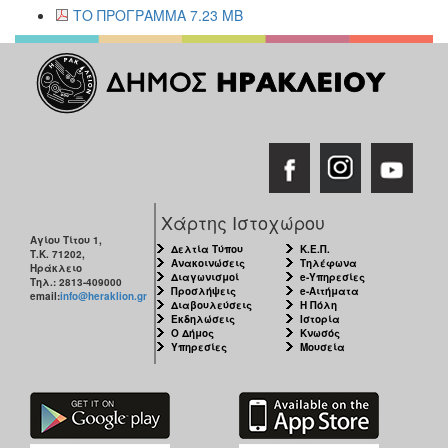
ΤΟ ΠΡΟΓΡΑΜΜΑ 7.23 MB
Χάρτης Ιστοχώρου
Αγίου Τίτου 1,
Δελτία Τύπου
Κ.Ε.Π.
Τ.Κ. 71202,
Ανακοινώσεις
Τηλέφωνα
Ηράκλειο
Διαγωνισμοί
e-Υπηρεσίες
Τηλ.: 2813-409000
Προσλήψεις
e-Αιτήματα
email:
info@heraklion.gr
Διαβουλεύσεις
Η Πόλη
Εκδηλώσεις
Ιστορία
Ο Δήμος
Κνωσός
Υπηρεσίες
Μουσεία