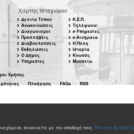
Χάρτης Ιστοχώρου
Δελτία Τύπου
Κ.Ε.Π.
Ανακοινώσεις
Τηλέφωνα
Διαγωνισμοί
e-Υπηρεσίες
Προσλήψεις
e-Αιτήματα
Διαβουλεύσεις
Η Πόλη
Εκδηλώσεις
Ιστορία
Ο Δήμος
Κνωσός
Υπηρεσίες
Μουσεία
ροι Χρήσης
ιμότητας
Πλοήγηση
FAQs
RSS
περιεχόμενο, συναινείτε με την αποδοχή τους.
Πολιτική Χρήσης C