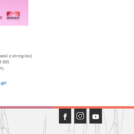
κού εισιτηρίου)
1:00)
υς.
.gr/