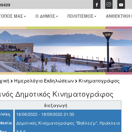
09409
ΤΟΠΟΣ ΜΑΣ
Ο ΔΗΜΟΣ
ΠΟΛΙΤΙΣΜΟΣ
ΑΝΘΕΚΤΙΚΗ
χική
Ημερολόγιο Εκδηλώσεων
Κινηματογράφος
ινός Δημοτικός Κινηματογράφος
διεξαγωγή
/νίες
16/06/2022 - 18/09/2022 21:30
θεσία
Δημοτικός Κινηματογράφος "Βηθλεέμ", Ηράκλειο
δος
3,5 €