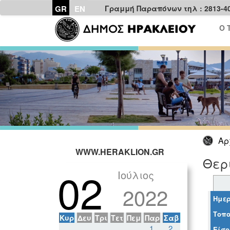
GR
EN
Γραμμή Παραπόνων τηλ : 2813-4
Ο 
Αρ
WWW.HERAKLION.GR
Θερ
02
Ιούλιος
2022
Ημερ
Τοπο
Κυρ
Δευ
Τρι
Τετ
Πεμ
Παρ
Σαβ
1
2
Είσο