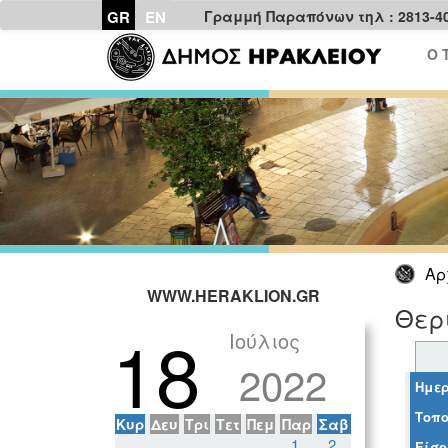
GR
EN
Γραμμή Παραπόνων τηλ : 2813-4
Ο 
Αρ
WWW.HERAKLION.GR
Θερ
18
Ιούλιος
2022
Ημερ
Τοπο
Κυρ
Δευ
Τρι
Τετ
Πεμ
Παρ
Σαβ
1
2
Είσο