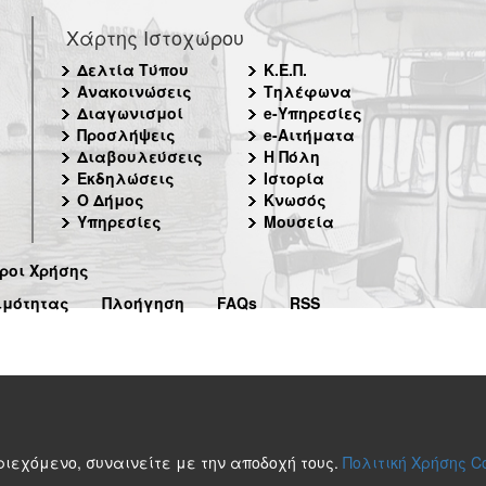
Χάρτης Ιστοχώρου
Δελτία Τύπου
Κ.Ε.Π.
Ανακοινώσεις
Τηλέφωνα
Διαγωνισμοί
e-Υπηρεσίες
Προσλήψεις
e-Αιτήματα
Διαβουλεύσεις
Η Πόλη
Εκδηλώσεις
Ιστορία
Ο Δήμος
Κνωσός
Υπηρεσίες
Μουσεία
ροι Χρήσης
ιμότητας
Πλοήγηση
FAQs
RSS
περιεχόμενο, συναινείτε με την αποδοχή τους.
Πολιτική Χρήσης C