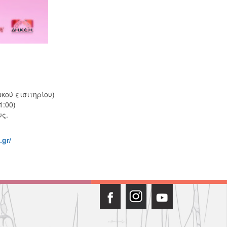
κού εισιτηρίου)
1:00)
υς.
.gr/