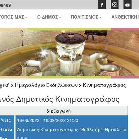
09409
ΤΟΠΟΣ ΜΑΣ
Ο ΔΗΜΟΣ
ΠΟΛΙΤΙΣΜΟΣ
ΑΝΘΕΚΤΙΚΗ
χική
Ημερολόγιο Εκδηλώσεων
Κινηματογράφος
ινός Δημοτικός Κινηματογράφος
διεξαγωγή
/νίες
16/06/2022 - 18/09/2022 21:30
θεσία
Δημοτικός Κινηματογράφος "Βηθλεέμ", Ηράκλειο
δος
3,5 €