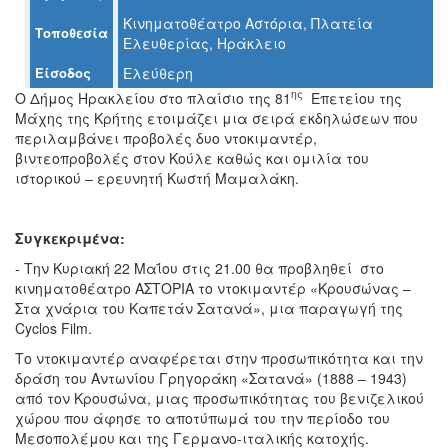
Κινηματοθέατρο Αστόρια, Πλατεία
Τοποθεσία
Ο
Ελευθερίας, Ηράκλειο
ΤΟΠΟΣ
ΜΑΣ
Είσοδος
Ελεύθερη
ης
Ο Δήμος Ηρακλείου στο πλαίσιο της 81
Επετείου της
Ο
Μάχης της Κρήτης ετοιμάζει μια σειρά εκδηλώσεων που
ΔΗΜΟΣ
περιλαμβάνει προβολές δυο ντοκιμαντέρ,
βιντεοπροβολές στον Κούλε καθώς και ομιλία του
ΠΟΛΙΤΙΣΜΟΣ
ιστορικού – ερευνητή Κωστή Μαμαλάκη.
ΑΝΘΕΚΤΙΚΗ
ΠΟΛΗ
Συγκεκριμένα:
- Την Κυριακή 22 Μαΐου στις 21.00 θα προβληθεί στο
κινηματοθέατρο ΑΣΤΟΡΙΑ το ντοκιμαντέρ «Κρουσώνας –
Στα χνάρια του Καπετάν Σατανά», μια παραγωγή της
Cyclos Film.
Το ντοκιμαντέρ αναφέρεται στην προσωπικότητα και την
δράση του Αντωνίου Γρηγοράκη «Σατανά» (1888 – 1943)
από τον Κρουσώνα, μιας προσωπικότητας του βενιζελικού
χώρου που άφησε το αποτύπωμά του την περίοδο του
Μεσοπολέμου και της Γερμανο-ιταλικής κατοχής.