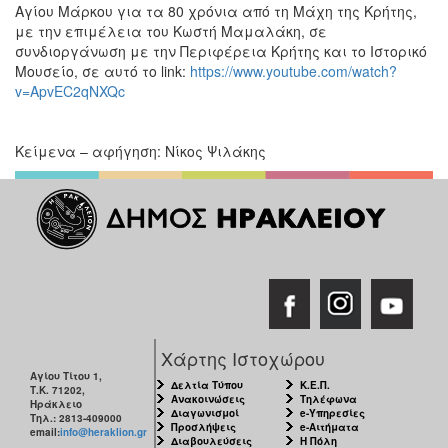
Αγίου Μάρκου για τα 80 χρόνια από τη Μάχη της Κρήτης,
με την επιμέλεια του Κωστή Μαμαλάκη, σε
συνδιοργάνωση με την Περιφέρεια Κρήτης και το Ιστορικό
Μουσείο, σε αυτό το link:
https://www.youtube.com/watch?
v=ApvEC2qNXQc
Κείμενα – αφήγηση: Νίκος Ψιλάκης
Χάρτης Ιστοχώρου
Αγίου Τίτου 1,
Δελτία Τύπου
Κ.Ε.Π.
Τ.Κ. 71202,
Ανακοινώσεις
Τηλέφωνα
Ηράκλειο
Διαγωνισμοί
e-Υπηρεσίες
Τηλ.: 2813-409000
Προσλήψεις
e-Αιτήματα
email:
info@heraklion.gr
Διαβουλεύσεις
Η Πόλη