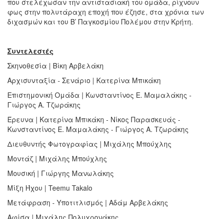
που στελέχωσαν την αντιστασιακή του ομάδα, ρίχνουν
φως στην πολυτάραχη εποχή που έζησε, στα χρόνια των
διχασμών και του Β’ Παγκοσμίου Πολέμου στην Κρήτη.
Συντελεστές
Σκηνοθεσία | Βίκη Αρβελάκη
Αρχισυνταξία - Σενάριο | Κατερίνα Μπικάκη
Eπιστημονική Ομάδα | Κωνσταντίνος Ε. Μαμαλάκης -
Γιώργος Α. Τζωράκης
Έρευνα | Κατερίνα Μπικάκη - Νίκος Παρασκευάς -
Κωνσταντίνος Ε. Μαμαλάκης - Γιώργος Α. Τζωράκης
Διευθυντής Φωτογραφίας | Μιχάλης Μπούχλης
Μοντάζ | Μιχάλης Μπούχλης
Μουσική | Γιώργης Μανωλάκης
Μίξη Ήχου | Teemu Takalo
Μετάφραση - Υποτιτλισμός | Αδάμ Αρβελάκης
Αφίσα | Μιχάλης Πολυχρονάκης