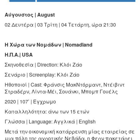
Ο
Αύγουστος | August
ΤΟΠΟΣ
ΜΑΣ
02 Δευτέρα | 03 Τρίτη | 04 Τετάρτη, ώρα 21:30
Ο
ΔΗΜΟΣ
Η Χώρα των Νομάδων | Nomadland
ΠΟΛΙΤΙΣΜΟΣ
Η.Π.Α.| USA
Σκηνοθεσία | Direction: Κλόι Ζάο
ΑΝΘΕΚΤΙΚΗ
ΠΟΛΗ
Σενάριο | Screenplay: Κλόι
Ζάο
Ηθοποιοί | Cast: Φράνσις ΜακΝτόρμαντ, Ντέιβιντ
Στραδέρν, Λίντα-Μέι, Σουάνκι, Μπομπ Γουέλς
2020 | 107’ | Έγχρωμο
Καταλληλότητα: άνω των 15 ετών
Γλώσσα | Language: Αγγλικά | English
Μετά την οικονομική κατάρρευση μίας εταιρείας σε
μια πόλη της αγροτικής Νεβάδα, η Φερν πακετάρει