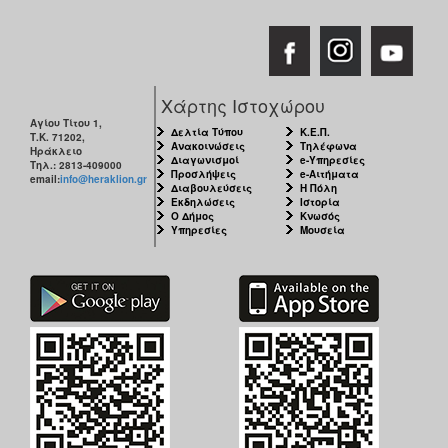
Χάρτης Ιστοχώρου
Αγίου Τίτου 1,
Δελτία Τύπου
Κ.Ε.Π.
Τ.Κ. 71202,
Ανακοινώσεις
Τηλέφωνα
Ηράκλειο
Διαγωνισμοί
e-Υπηρεσίες
Τηλ.: 2813-409000
Προσλήψεις
e-Αιτήματα
email:
info@heraklion.gr
Διαβουλεύσεις
Η Πόλη
Εκδηλώσεις
Ιστορία
Ο Δήμος
Κνωσός
Υπηρεσίες
Μουσεία