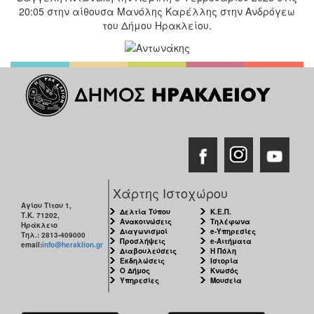
20:05 στην αίθουσα Μανόλης Καρέλλης στην Ανδρόγεω
του Δήμου Ηρακλείου.
Χάρτης Ιστοχώρου
Αγίου Τίτου 1,
Δελτία Τύπου
Κ.Ε.Π.
Τ.Κ. 71202,
Ανακοινώσεις
Τηλέφωνα
Ηράκλειο
Διαγωνισμοί
e-Υπηρεσίες
Τηλ.: 2813-409000
Προσλήψεις
e-Αιτήματα
email:
info@heraklion.gr
Διαβουλεύσεις
Η Πόλη
Εκδηλώσεις
Ιστορία
Ο Δήμος
Κνωσός
Υπηρεσίες
Μουσεία