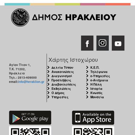
Χάρτης Ιστοχώρου
Αγίου Τίτου 1,
Δελτία Τύπου
Κ.Ε.Π.
Τ.Κ. 71202,
Ανακοινώσεις
Τηλέφωνα
Ηράκλειο
Διαγωνισμοί
e-Υπηρεσίες
Τηλ.: 2813-409000
Προσλήψεις
e-Αιτήματα
email:
info@heraklion.gr
Διαβουλεύσεις
Η Πόλη
Εκδηλώσεις
Ιστορία
Ο Δήμος
Κνωσός
Υπηρεσίες
Μουσεία