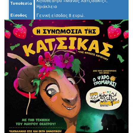
Κηποθέατρο «Μάνος Χατζιδάκις»,
Τοποθεσία
Ηράκλειο
Ο
Είσοδος
Γενική είσοδος 8 ευρώ.
ΤΟΠΟΣ
ΜΑΣ
Ο
ΔΗΜΟΣ
ΠΟΛΙΤΙΣΜΟΣ
ΑΝΘΕΚΤΙΚΗ
ΠΟΛΗ