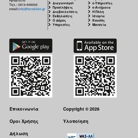
Ηράκλειο
Διαγωνισμοί
e-Υπηρεσίες
Τηλ.: 2813-409000
Προσλήψεις
e-Αιτήματα
email:
info@heraklion.gr
Διαβουλεύσεις
Η Πόλη
Εκδηλώσεις
Ιστορία
Ο Δήμος
Κνωσός
Υπηρεσίες
Μουσεία
Επικοινωνία
Copyright © 2026
Όροι Χρήσης
Υλοποίηση
Δήλωση