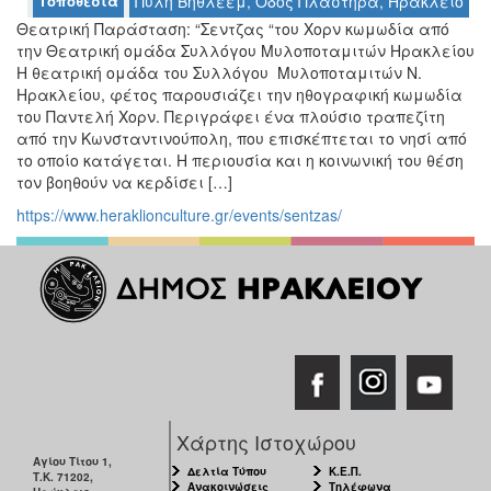
Τοποθεσία
Πύλη Βηθλεέμ, Οδός Πλαστήρα, Ηράκλειο
Θεατρική Παράσταση: “Σεντζας “του Χορν κωμωδία από
Ο
την Θεατρική ομάδα Συλλόγου Μυλοποταμιτών Ηρακλείου
ΤΟΠΟΣ
Η θεατρική ομάδα του Συλλόγου Μυλοποταμιτών Ν.
ΜΑΣ
Ηρακλείου, φέτος παρουσιάζει την ηθογραφική κωμωδία
του Παντελή Χορν. Περιγράφει ένα πλούσιο τραπεζίτη
Ο
από την Κωνσταντινούπολη, που επισκέπτεται το νησί από
ΔΗΜΟΣ
το οποίο κατάγεται. Η περιουσία και η κοινωνική του θέση
τον βοηθούν να κερδίσει […]
ΠΟΛΙΤΙΣΜΟΣ
https://www.heraklionculture.gr/events/sentzas/
ΑΝΘΕΚΤΙΚΗ
ΠΟΛΗ
Χάρτης Ιστοχώρου
Αγίου Τίτου 1,
Δελτία Τύπου
Κ.Ε.Π.
Τ.Κ. 71202,
Ανακοινώσεις
Τηλέφωνα