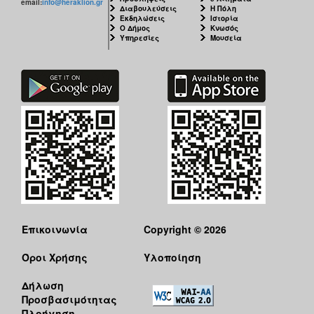
email:
info@heraklion.gr
Διαβουλεύσεις
Η Πόλη
Εκδηλώσεις
Ιστορία
Ο Δήμος
Κνωσός
Υπηρεσίες
Μουσεία
Επικοινωνία
Copyright © 2026
Όροι Χρήσης
Υλοποίηση
Δήλωση
Προσβασιμότητας
Πλοήγηση