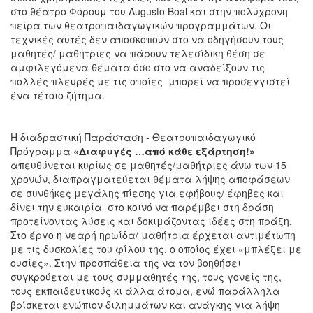
στο θέατρο Φόρουμ του Augusto Boal και στην πολύχρονη
πείρα των θεατροπαιδαγωγικών προγραμμάτων. Οι
τεχνικές αυτές δεν αποσκοπούν στο να οδηγήσουν τους
μαθητές/ μαθήτριες να πάρουν τελεσίδικη θέση σε
αμφιλεγόμενα θέματα όσο στο να αναδείξουν τις
πολλές πλευρές με τις οποίες μπορεί να προσεγγιστεί
ένα τέτοιο ζήτημα.
Η διαδραστική Παράσταση - Θεατροπαιδαγωγικό
Πρόγραμμα
«Διαφυγές …από κάθε εξάρτηση!»
απευθύνεται κυρίως σε μαθητές/μαθήτριες άνω των 15
χρονών, διαπραγματεύεται θέματα λήψης αποφάσεων
σε συνθήκες μεγάλης πίεσης για εφήβους/ έφηβες και
δίνει την ευκαιρία στο κοινό να παρέμβει στη δράση
προτείνοντας λύσεις και δοκιμάζοντας ιδέες στη πράξη.
Στο έργο η νεαρή ηρωίδα/ μαθήτρια έρχεται αντιμέτωπη
με τις δυσκολίες του φίλου της, ο οποίος έχει «μπλέξει με
ουσίες». Στην προσπάθεια της να τον βοηθήσει
συγκρούεται με τους συμμαθητές της, τους γονείς της,
τους εκπαιδευτικούς κι άλλα άτομα, ενώ παράλληλα
βρίσκεται ενώπιον διλημμάτων και ανάγκης για λήψη