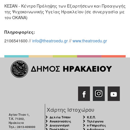
ΚΕΣΑΝ - Κέντρο Πρόληψης των Εξαρτήσεων και Προαγωγής
της Ψυχοκοινωνικής Υγείας Ηρακλείου (σε συνεργασία με
τον ΟΚΑΝΑ)
Πληροφορίες:
2106541600 //
info@theatroedu.gr
//
www.theatroedu.gr
Χάρτης Ιστοχώρου
Αγίου Τίτου 1,
Δελτία Τύπου
Κ.Ε.Π.
Τ.Κ. 71202,
Ανακοινώσεις
Τηλέφωνα
Ηράκλειο
Διαγωνισμοί
e-Υπηρεσίες
Τηλ.: 2813-409000
Προσλήψεις
e-Αιτήματα