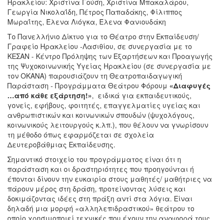
Ηρακλείου: Χριστίνα Γούση, Χριστίνα Μπακαλάρου,
Γεωργία Νικολαΐδη, Πέτρος Παπαδάκης, Φίλιππος
Μωραΐτης, Έλενα Λιόγκα, Έλενα Φανιουδάκη
Το Πανελλήνιο Δίκτυο για το Θέατρο στην Εκπαίδευση/
Γραφείο Ηρακλείου -Λασιθίου, σε συνεργασία με το
ΚΕΣΑΝ - Κέντρο Πρόληψης των Εξαρτήσεων και Προαγωγής
της Ψυχοκοινωνικής Υγείας Ηρακλείου (σε συνεργασία με
τον ΟΚΑΝΑ) παρουσιάζουν τη Θεατροπαιδαγωγική
Παράσταση - Προγράμματα Θεάτρου Φόρουμ
«Διαφυγές
…από κάθε εξάρτηση!»
, ειδικά για εκπαιδευτικούς,
γονείς, εφήβους, φοιτητές, επαγγελματίες υγείας και
ανθρωπιστικών και κοινωνικών σπουδών (ψυχολόγους,
κοινωνικούς λειτουργούς κ.λπ.), που θέλουν να γνωρίσουν
τη μέθοδο όπως εφαρμόζεται σε σχολεία
Δευτεροβάθμιας Εκπαίδευσης.
Σημαντικό στοιχείο του προγράμματος είναι ότι η
παράσταση και οι δραστηριότητες που προηγούνται ή
έπονται δίνουν την ευκαιρία στους μαθητές/ μαθήτριες να
πάρουν μέρος στη δράση, προτείνοντας λύσεις και
δοκιμάζοντας ιδέες στη πράξη αντί στα λόγια. Είναι
δηλαδή μια μορφή «αλληλεπιδραστικού» θεάτρου το
οποίο χρησιμοποιεί τεχνικές που έχουν την αναφορά τους