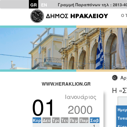
GR
EN
Γραμμή Παραπόνων τηλ : 2813-4
Ο 
Αρ
WWW.HERAKLION.GR
Η «
01
Ιανουάριος
2000
Ημερ
Τοπο
Κυρ
Δευ
Τρι
Τετ
Πεμ
Παρ
Σαβ
1
Είσο