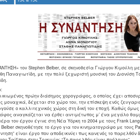
ΝΤΗΣΗ» του Stephen Belber, σε σκηνοθεσία Γιώργου Κιμούλη με
θη Παναγιωτίδη, με την πολύ ξεχωριστή μουσική του Διονύση Τ
δη.
:
λικιωμένος πρώην διάσημος χορογράφος, ο οποίος έχει αποσυρ
 μοναχικά, δέχεται στο χώρο του, την επίσκεψη ενός ζευγαριο
γούσε ο καλλιτεχνικός χώρος στη δική του εποχή. Καθώς όμως 
άφος αναγκάζεται να έρθει αντιμέτωπος μ’ ένα μεγάλο θαμμέ
έρα του έργου έγινε στη Νέα Υόρκη το 2004 με τους Frank Langell
 Belber σκηνοθέτησε το έργο για τον κινηματογράφο με τους Patric
άντηση” είναι έργο που αποδεικνύει πως κανενός το παρελθόν 
ου Σαίξπηρ στην Τρικυμία: “Το παρελθόν είναι πρόλογος”.