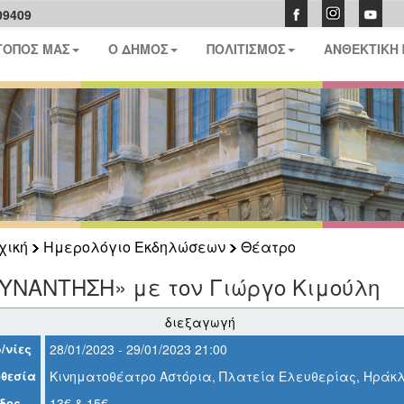
09409
ΤΟΠΟΣ ΜΑΣ
Ο ΔΗΜΟΣ
ΠΟΛΙΤΙΣΜΟΣ
ΑΝΘΕΚΤΙΚΗ
χική
Ημερολόγιο Εκδηλώσεων
Θέατρο
ΣΥΝΑΝΤΗΣΗ» με τον Γιώργο Κιμούλη
διεξαγωγή
/νίες
28/01/2023 - 29/01/2023 21:00
θεσία
Κινηματοθέατρο Αστόρια, Πλατεία Ελευθερίας, Ηράκλ
δος
13€ & 15€