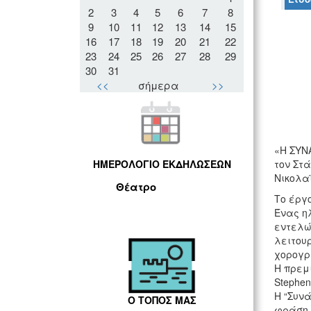
2
3
4
5
6
7
8
9
10
11
12
13
14
15
16
17
18
19
20
21
22
23
24
25
26
27
28
29
30
31
<<
σήμερα
>>
«Η ΣΥΝΑ
τον Στά
ΗΜΕΡΟΛΟΓΙΟ ΕΚΔΗΛΩΣΕΩΝ
Νικολαϊ
Θέατρο
Το έργο
Ένας η
εντελώς
λειτουρ
χορογρ
Η πρεμι
Stephen
H “Συν
Ο ΤΟΠΟΣ ΜΑΣ
φράση τ