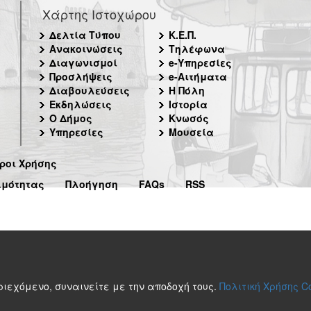
Χάρτης Ιστοχώρου
Δελτία Τύπου
Κ.Ε.Π.
Ανακοινώσεις
Τηλέφωνα
Διαγωνισμοί
e-Υπηρεσίες
Προσλήψεις
e-Αιτήματα
Διαβουλεύσεις
Η Πόλη
Εκδηλώσεις
Ιστορία
Ο Δήμος
Κνωσός
Υπηρεσίες
Μουσεία
ροι Χρήσης
ιμότητας
Πλοήγηση
FAQs
RSS
περιεχόμενο, συναινείτε με την αποδοχή τους.
Πολιτική Χρήσης C