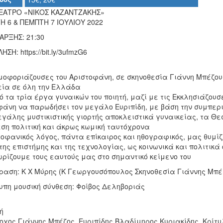
ΑΤΡΟ «ΝΙΚΟΣ ΚΑΖΑΝΤΖΑΚΗΣ»
Η 6 & ΠΕΜΠΤΗ 7 ΙΟΥΛΙΟΥ 2022
ΑΡΞΗΣ: 21:30
ΣΗ: https://bit.ly/3ufmzG6
μοφοριάζουσες του Αριστοφάνη, σε σκηνοθεσία Γιάννη Μπέζου
εία σε όλη την Ελλάδα
 τα τρία έργα γυναικών του ποιητή, μαζί με τις Εκκλησιάζουσ
φάνη να παρωδήσει τον μεγάλο Ευριπίδη, με βάση την συμπερ
εγάλης μυστικιστικής γιορτής αποκλειστικά γυναικείας, τα Θ
ση πολιτική και άκρως κωμική ταυτόχρονα
τοφανικός λόγος, πάντα επίκαιρος και ηθογραφικός, μας θυμίζ
της επιστήμης και της τεχνολογίας, ως κοινωνικά και πολιτικ
ρίζουμε τους εαυτούς μας στο σημαντικό κείμενο του
αση: Κ Χ Μύρης (Κ Γεωργουσόπουλος Σκηνοθεσία Γιάννης Μπέ
υπη μουσική σύνθεση: Φοίβος Δεληβοριάς
ή
οχος Γιάννης Μπέζος, Ευριπίδης Βλαδίμηρος Κυριακίδης, Κρί