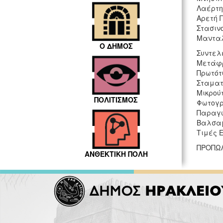
Λαέρτη
Αρετή 
Στασιν
Μαντα
Ο ΔΗΜΟΣ
Συντελ
Μετάφρ
Πρωτότ
Σταματ
Μικρούτ
ΠΟΛΙΤΙΣΜΟΣ
Φωτογρ
Παραγω
Βαλσαμ
Τιμές Ε
ΠΡΟΠΩΛΗ
ΑΝΘΕΚΤΙΚΗ ΠΟΛΗ