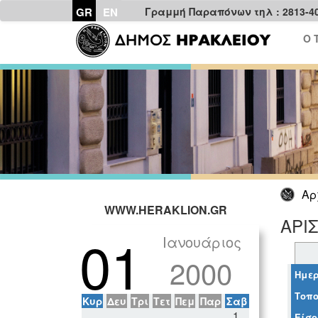
GR
EN
Γραμμή Παραπόνων τηλ : 2813-4
Ο 
Αρ
WWW.HERAKLION.GR
ΑΡΙ
01
Ιανουάριος
2000
Ημερ
Τοπο
Κυρ
Δευ
Τρι
Τετ
Πεμ
Παρ
Σαβ
1
Είσο