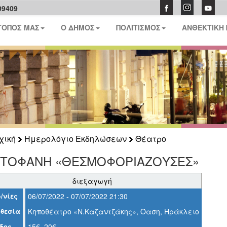
09409
ΤΟΠΟΣ ΜΑΣ
Ο ΔΗΜΟΣ
ΠΟΛΙΤΙΣΜΟΣ
ΑΝΘΕΚΤΙΚΗ
χική
Ημερολόγιο Εκδηλώσεων
Θέατρο
ΣΤΟΦΑΝΗ «ΘΕΣΜΟΦΟΡΙΑΖΟΥΣΕΣ»
διεξαγωγή
/νίες
06/07/2022 - 07/07/2022 21:30
θεσία
Κηποθέατρο «Ν.Καζαντζάκης», Όαση, Ηράκλειο
δος
15€, 20€