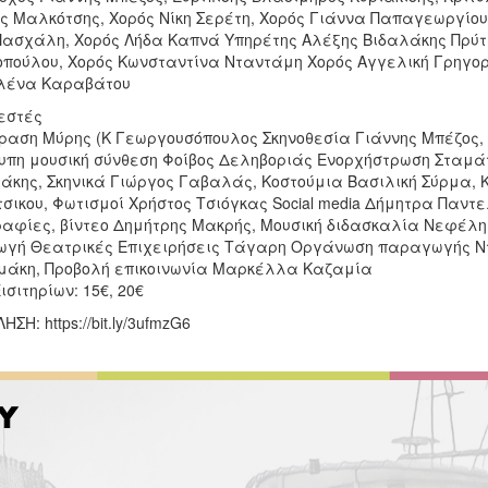
ς Μαλκότσης, Χορός Νίκη Σερέτη, Χορός Γιάννα Παπαγεωργίο
Πασχάλη, Χορός Λήδα Καπνά Υπηρέτης Αλέξης Βιδαλάκης Πρύ
οπούλου, Χορός Κωνσταντίνα Νταντάμη Χορός Αγγελική Γρηγο
λένα Καραβάτου
εστές
αση Μύρης (Κ Γεωργουσόπουλος Σκηνοθεσία Γιάννης Μπέζος,
υπη μουσική σύνθεση Φοίβος Δεληβοριάς Ενορχήστρωση Σταμά
άκης, Σκηνικά Γιώργος Γαβαλάς, Κοστούμια Βασιλική Σύρμα, Κ
σικου, Φωτισμοί Χρήστος Τσιόγκας Social media Δήμητρα Παντ
αφίες, βίντεο Δημήτρης Μακρής, Μουσική διδασκαλία Νεφέλη
γή Θεατρικές Επιχειρήσεις Τάγαρη Οργάνωση παραγωγής Ν
άκη, Προβολή επικοινωνία Μαρκέλλα Καζαμία
ισιτηρίων: 15€, 20€
ΣΗ: https://bit.ly/3ufmzG6