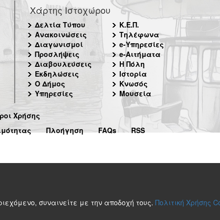
Χάρτης Ιστοχώρου
Δελτία Τύπου
Κ.Ε.Π.
Ανακοινώσεις
Τηλέφωνα
Διαγωνισμοί
e-Υπηρεσίες
Προσλήψεις
e-Αιτήματα
Διαβουλεύσεις
Η Πόλη
Εκδηλώσεις
Ιστορία
Ο Δήμος
Κνωσός
Υπηρεσίες
Μουσεία
ροι Χρήσης
ιμότητας
Πλοήγηση
FAQs
RSS
περιεχόμενο, συναινείτε με την αποδοχή τους.
Πολιτική Χρήσης C