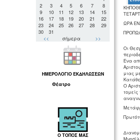
2
3
4
5
6
7
8
ΚΗΠΟΘΕ
9
10
11
12
13
14
15
ΤΕΤΑΡΤ
16
17
18
19
20
21
22
ΩΡΑ ΕΝ
23
24
25
26
27
28
29
30
31
ΠΡΟΠΩΛΗ
<<
σήμερα
>>
Οι Θεσ
περιοδ
Ένα από
Αριστο
μιας μ
ΗΜΕΡΟΛΟΓΙΟ ΕΚΔΗΛΩΣΕΩΝ
Κατάθε
Θέατρο
Ο Αρισ
τομείς 
αναγνω
Μετάφρ
Πρωτότ
Διανομ
Ο ΤΟΠΟΣ ΜΑΣ
Μνησίλ