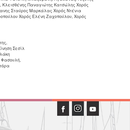
υ, Κλεισθένης Παναγιώτης Κατσώλης Χορός
τανης Σταύρος Μαρκάλας Χορός Ντένια
ροπούλου Χορός Eλένη Ζαχοπούλου, Χορός
της,
ίνηση Σεσίλ
ελάκη
 Φασουλή,
τόρα