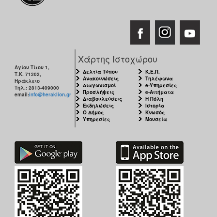
Χάρτης Ιστοχώρου
Αγίου Τίτου 1,
Δελτία Τύπου
Κ.Ε.Π.
Τ.Κ. 71202,
Ανακοινώσεις
Τηλέφωνα
Ηράκλειο
Διαγωνισμοί
e-Υπηρεσίες
Τηλ.: 2813-409000
Προσλήψεις
e-Αιτήματα
email:
info@heraklion.gr
Διαβουλεύσεις
Η Πόλη
Εκδηλώσεις
Ιστορία
Ο Δήμος
Κνωσός
Υπηρεσίες
Μουσεία