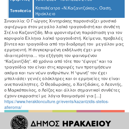
Κηποθέατρο «Ν.Καζαντζάκης», Όαση,
Τοποθεσία
Ηράκλειο
Ο
Συναυλία: Ο Γιώργος Χιντηράκης παρουσιάζει μουσικό
ΤΟΠΟΣ
αφιέρωμα στον μεγάλο λαϊκό τραγουδιστή και συνθέτη
ΜΑΣ
Στέλιο Καζαντζίδη. Μια φροντισμένη παράσταση για τον
κορυφαίο Έλληνα λαϊκό τραγουδιστή. Κείμενα, προβολές
Ο
βίντεο και τραγούδια από την διαδρομή του μεγάλου μας
ΔΗΜΟΣ
ερμηνευτή. Η συγκεκριμένη εκδήλωση έχει μια
ιδιαιτερότητα… την εξήγηση του φαινομένου
ΠΟΛΙΤΙΣΜΟΣ
“Καζαντζίδη”. 40 χρόνια από τότε που “έφυγε” και τα
τραγούδια του είναι στις κορυφές των προτιμήσεων
ΑΝΘΕΚΤΙΚΗ
ακόμα και των νέων ανθρώπων. Η “φωνή” του έχει
ΠΟΛΗ
μπολιάσει γενιές ολόκληρες και οι ερμηνείες του είναι
ανεπανάληπτες. Ο Θεοδωράκης, ο Χατζιδάκις, ο Λεοντής,
ο Μαρκόπουλος, ο Λοίζος και άλλοι σημαντικοί συνθέτες
έχουν εκφραστεί με λόγια θαυμασμού για […]
https://www.heraklionculture.gr/events/kazantzidis-stelios-
afieroma/