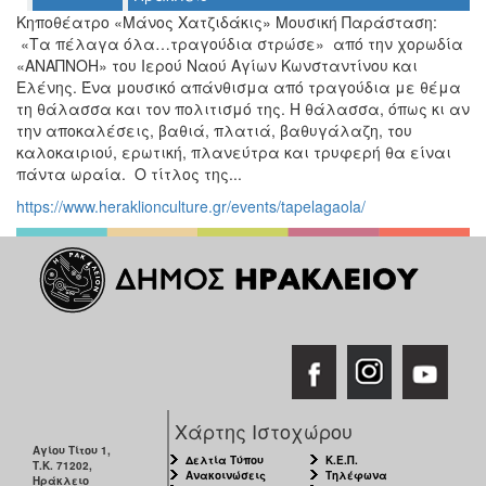
Κηποθέατρο «Μάνος Χατζιδάκις» Μουσική Παράσταση:
«Τα πέλαγα όλα…τραγούδια στρώσε» από την χορωδία
«ΑΝΑΠΝΟΗ» του Ιερού Ναού Αγίων Κωνσταντίνου και
Ο
Ελένης. Ένα μουσικό απάνθισμα από τραγούδια με θέμα
ΤΟΠΟΣ
τη θάλασσα και τον πολιτισμό της. Η θάλασσα, όπως κι αν
ΜΑΣ
την αποκαλέσεις, βαθιά, πλατιά, βαθυγάλαζη, του
καλοκαιριού, ερωτική, πλανεύτρα και τρυφερή θα είναι
Ο
πάντα ωραία. Ο τίτλος της...
ΔΗΜΟΣ
https://www.heraklionculture.gr/events/tapelagaola/
ΠΟΛΙΤΙΣΜΟΣ
ΑΝΘΕΚΤΙΚΗ
ΠΟΛΗ
Χάρτης Ιστοχώρου
Αγίου Τίτου 1,
Δελτία Τύπου
Κ.Ε.Π.
Τ.Κ. 71202,
Ανακοινώσεις
Τηλέφωνα
Ηράκλειο