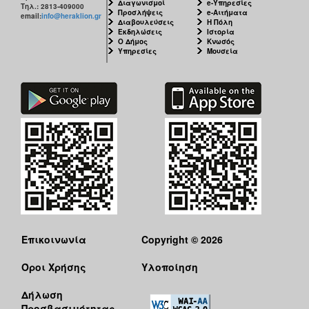
Διαγωνισμοί
e-Υπηρεσίες
Τηλ.: 2813-409000
Προσλήψεις
e-Αιτήματα
email:
info@heraklion.gr
Διαβουλεύσεις
Η Πόλη
Εκδηλώσεις
Ιστορία
Ο Δήμος
Κνωσός
Υπηρεσίες
Μουσεία
Επικοινωνία
Copyright © 2026
Όροι Χρήσης
Υλοποίηση
Δήλωση
Προσβασιμότητας