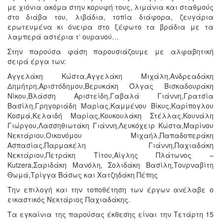
με χιόνια ακόμα στην κορυφή τους, λιμάνια και σταθμούς
στο διάβα του, λιβάδια, τοπία διάφορα, ζευγάρια
ερωτευμένα κι όνειρα στο ξέφωτο τα βράδια με τα
λαμπερά αστέρια τʼ ουρανού…
Στην παρούσα φάση παρουσιάζουμε με αλφαβητική
σειρά έργα των:
Αγγελάκη Κώστα,Αγγελάκη Μιχάλη,Ανδρεαδάκη
Δημήτρη,Αριστόδημου,Βερυκάκη Όλγας Βισκαδουράκη
Νίκου,Βλάσση Αριστείδη,Γαβαλά Γιάννη,Γρατσία
Βασίλη,Γρηγοριάδη Μαρίας,Καμμένου Βίκυς,Καρίπογλου
Κοσμά,Κελαιδή Μαρίας,Κουκουλάκη Στέλλας,Κουνάλη
Γιώργου,Λασσηθιωτάκη Γιάννη,Λευκόχειρ Κώστα,Μαρίνου
Νεκτάριου,Οικονόμου Μιχαήλ,Παπαδοπεράκη
Ασπασίας,Παρμακέλη Γιάννη,Παχιαδάκη
Νεκτάριου,Πετράκη Τίτου,Αίγλης Πλάτωνος –
Κutzera,Σαριδάκη Μανόλη, Σολιδάκη Βασίλη,Τουρναβίτη
Θωμά,Τρίγγα Βάσως και Χατζηδάκη Πέπης
Την επιλογή και την τοποθέτηση των έργων ανέλαβε ο
εικαστικός Νεκτάριος Παχιαδάκης.
Τα εγκαίνια της παρούσας έκθεσης είναι την Τετάρτη 15