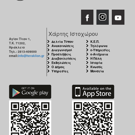
Χάρτης Ιστοχώρου
Αγίου Τίτου 1,
Δελτία Τύπου
Κ.Ε.Π.
Τ.Κ. 71202,
Ανακοινώσεις
Τηλέφωνα
Ηράκλειο
Διαγωνισμοί
e-Υπηρεσίες
Τηλ.: 2813-409000
Προσλήψεις
e-Αιτήματα
email:
info@heraklion.gr
Διαβουλεύσεις
Η Πόλη
Εκδηλώσεις
Ιστορία
Ο Δήμος
Κνωσός
Υπηρεσίες
Μουσεία