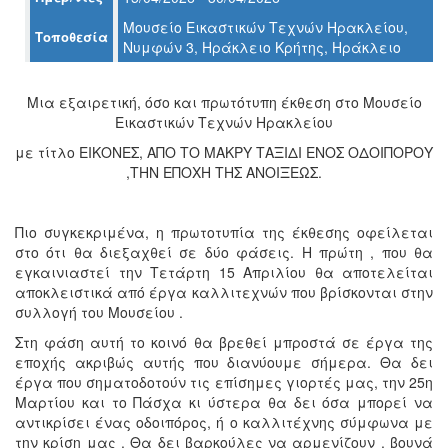
Ο
Μουσείο Εικαστικών Τεχνών Ηρακλείου,
ΤΟΠΟΣ
Τοποθεσία
ΜΑΣ
Νυμφών 3, Ηράκλειο Κρήτης, Ηράκλειο
Ο
Μια εξαιρετική, όσο και πρωτότυπη έκθεση στο Μουσείο
ΔΗΜΟΣ
Εικαστικών Τεχνών Ηρακλείου
ΠΟΛΙΤΙΣΜΟΣ
με τίτλο ΕΙΚΟΝΕΣ, ΑΠΟ ΤΟ ΜΑΚΡΥ ΤΑΞΙΔΙ ΕΝΟΣ ΟΔΟΙΠΟΡΟΥ
,ΤΗΝ ΕΠΟΧΗ ΤΗΣ ΑΝΟΙΞΕΩΣ.
ΑΝΘΕΚΤΙΚΗ
ΠΟΛΗ
Πιο συγκεκριμένα, η πρωτοτυπία της έκθεσης οφείλεται
στο ότι θα διεξαχθεί σε δύο φάσεις. Η πρώτη , που θα
εγκαινιαστεί την Τετάρτη 15 Απριλίου θα αποτελείται
αποκλειστικά από έργα καλλιτεχνών που βρίσκονται στην
συλλογή του Μουσείου .
Στη φάση αυτή το κοινό θα βρεθεί μπροστά σε έργα της
εποχής ακριβώς αυτής που διανύουμε σήμερα. Θα δει
έργα που σηματοδοτούν τις επίσημες γιορτές μας, την 25η
Μαρτίου και το Πάσχα κι ύστερα θα δει όσα μπορεί να
αντικρίσει ένας οδοιπόρος, ή ο καλλιτέχνης σύμφωνα με
την κρίση μας . Θα δει βαρκούλες να αρμενίζουν , βουνά