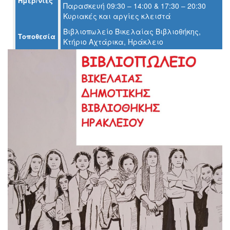
Ημερ/νίες
Παρασκευή 09:30 – 14:00 & 17:30 – 20:30
Κυριακές και αργίες κλειστά
Ο
ΤΟΠΟΣ
Βιβλιοπωλείο Βικελαίας Βιβλιοθήκης,
ΜΑΣ
Τοποθεσία
Κτήριο Αχτάρικα, Ηράκλειο
Ο
ΔΗΜΟΣ
ΠΟΛΙΤΙΣΜΟΣ
ΑΝΘΕΚΤΙΚΗ
ΠΟΛΗ