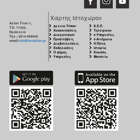
Χάρτης Ιστοχώρου
Αγίου Τίτου 1,
Δελτία Τύπου
Κ.Ε.Π.
Τ.Κ. 71202,
Ανακοινώσεις
Τηλέφωνα
Ηράκλειο
Διαγωνισμοί
e-Υπηρεσίες
Τηλ.: 2813-409000
Προσλήψεις
e-Αιτήματα
email:
info@heraklion.gr
Διαβουλεύσεις
Η Πόλη
Εκδηλώσεις
Ιστορία
Ο Δήμος
Κνωσός
Υπηρεσίες
Μουσεία