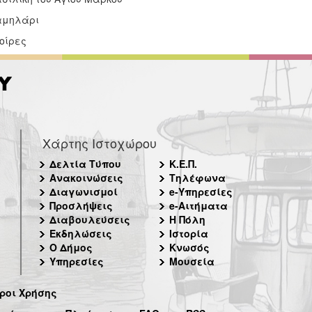
αμηλάρι
οίρες
Χάρτης Ιστοχώρου
Δελτία Τύπου
Κ.Ε.Π.
Ανακοινώσεις
Τηλέφωνα
Διαγωνισμοί
e-Υπηρεσίες
Προσλήψεις
e-Αιτήματα
Διαβουλεύσεις
Η Πόλη
Εκδηλώσεις
Ιστορία
Ο Δήμος
Κνωσός
Υπηρεσίες
Μουσεία
ροι Χρήσης