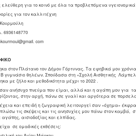
ς ελεύθερη για το κοινό με όλα τα προβλεπόμενα υγειονομικ
ορίες για τον καλλιτέχνη
Κουρμούλη
λ. 6936148770
mkourmoul@gmail. com
ΦΙΚΟ
ηκα στον Πλάτανο του Δήμου Γόρτυνας. Τα εφηβικά μου χρόνια
 Β γυμνάσιο θηλέων. Σπούδασα στη «Σχολή Αισθητικής Λάμπελ
κα με ζήλο και μεθοδικότητα μέχρι το 2022 .
 σαν ανήσυχο πνεύμα που είμαι, αλλά και η αγάπη μου για 
ίζοντας, στην αρχή, πάνω σε γυαλί και αργότερα σε πορσελά
νέχεια και επειδή η ζωγραφική λειτουργεί σαν «όχημα» έκφρ
ιπλώσω τις σκέψεις και τις ανησυχίες μου πάνω στον καμβά, σ
 αγάπης, αισιοδοξίας και ελπίδας.
είχα σε ομαδικές εκθέσεις:
σιλική του Αγίου Μάρκου