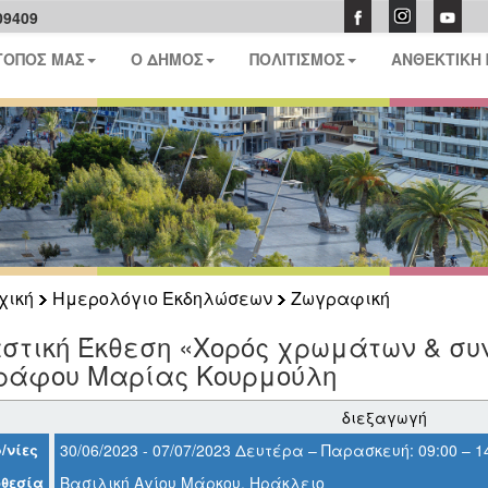
09409
ΤΟΠΟΣ ΜΑΣ
Ο ΔΗΜΟΣ
ΠΟΛΙΤΙΣΜΟΣ
ΑΝΘΕΚΤΙΚΗ
χική
Ημερολόγιο Εκδηλώσεων
Ζωγραφική
αστική Έκθεση «Χορός χρωμάτων & συ
ράφου Μαρίας Κουρμούλη
διεξαγωγή
/νίες
30/06/2023 - 07/07/2023 Δευτέρα – Παρασκευή: 09:00 – 14
θεσία
Βασιλική Αγίου Μάρκου, Ηράκλειο