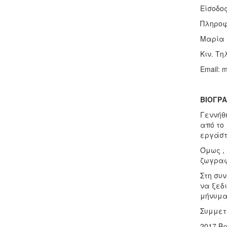
Είσοδο
Πληροφ
Μαρία 
Κιν. Τη
Email: 
ΒΙΟΓΡΑ
Γεννήθ
από το
εργάστη
Όμως ,
ζωγραφ
Στη συ
να ξεδ
μήνυμα
Συμμετ
2017 Βα