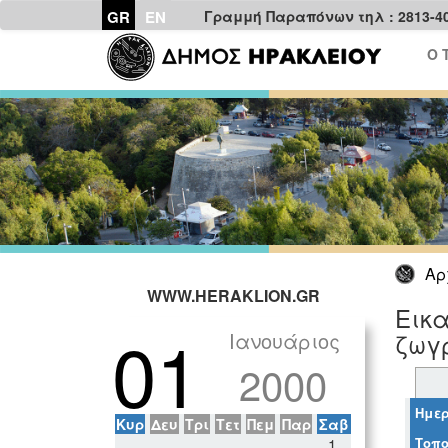
GR
EN
Γραμμή Παραπόνων τηλ : 2813-4
Ο 
Αρ
WWW.HERAKLION.GR
Εικ
01
Ιανουάριος
ζωγ
2000
Ημερ
Κυρ
Δευ
Τρι
Τετ
Πεμ
Παρ
Σαβ
Τοπο
1