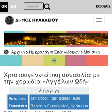
GR
EN
ΕΙΣΟΔΟΣ
01
Ιανουάριος
Toggle
2000
navigati
Κυρ
Δευ
Τρι
Τετ
Πεμ
Παρ
Σαβ
1
2
3
4
5
6
7
8
Αρχική
Ημερολόγιο Εκδηλώσεων
Μουσική
9
10
11
12
13
14
15
16
17
18
19
20
21
22
23
24
25
26
27
28
29
30
31
Χριστουγεννιάτικη συναυλία με
<<
σήμερα
>>
την χορωδία «Αγγέλων Ωδή»
ΗΜΕΡΟΛΟΓΙΟ
ΕΚΔΗΛΩΣΕΩΝ
διεξαγωγή
Μουσική
Ημερ/νίες
28/12/2024 - 28/12/2024 19:00
Τοποθεσία
Πλατεία Ελευθερίας, Ηράκλειο