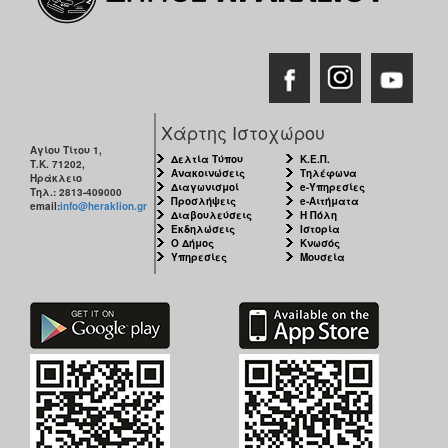
Χάρτης Ιστοχώρου
Αγίου Τίτου 1,
Δελτία Τύπου
Κ.Ε.Π.
Τ.Κ. 71202,
Ανακοινώσεις
Τηλέφωνα
Ηράκλειο
Διαγωνισμοί
e-Υπηρεσίες
Τηλ.: 2813-409000
Προσλήψεις
e-Αιτήματα
email:
info@heraklion.gr
Διαβουλεύσεις
Η Πόλη
Εκδηλώσεις
Ιστορία
Ο Δήμος
Κνωσός
Υπηρεσίες
Μουσεία