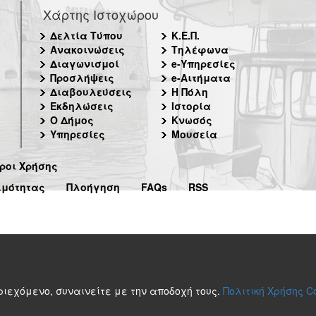
Χάρτης Ιστοχώρου
Δελτία Τύπου
Κ.Ε.Π.
Ανακοινώσεις
Τηλέφωνα
Διαγωνισμοί
e-Υπηρεσίες
Προσλήψεις
e-Αιτήματα
Διαβουλεύσεις
Η Πόλη
Εκδηλώσεις
Ιστορία
Ο Δήμος
Κνωσός
Υπηρεσίες
Μουσεία
ροι Χρήσης
ιμότητας
Πλοήγηση
FAQs
RSS
περιεχόμενο, συναινείτε με την αποδοχή τους.
Πολιτική Χρήσης C