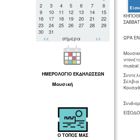
2
3
4
5
6
7
8
Είσο
9
10
11
12
13
14
15
ΚΗΠΟΘΕ
16
17
18
19
20
21
22
ΣΑΒΒΑΤ
23
24
25
26
27
28
29
30
31
ΩΡΑ ΕΝ
<<
σήμερα
>>
Μουσική
ντουέτα
musical
ΗΜΕΡΟΛΟΓΙΟ ΕΚΔΗΛΩΣΕΩΝ
Συντελ
Σύλβια 
Μουσική
Κουσαθα
Συνδιο
ΕΙΣΟΔΟ
Ο ΤΟΠΟΣ ΜΑΣ