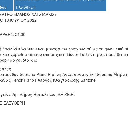
δος
Ελεύθερη
ΑΤΡΟ «ΜΑΝΟΣ ΧΑΤΖΙΔΑΚΙΣ»
Ο 16 ΙΟΥΛΙΟΥ 2022
ΑΡΞΗΣ: 21:30
 βραδιά κλασικού και μοντέρνου τραγουδιού με το φωνητικό σύ
 και χορωδιακά από όπερες και Lieder Το δεύτερο μέρος θα α
 pop τραγούδια κ α
εστές
Στρούθου Soprano Piano Ειρήνη Αγιομυργιανάκη Soprano Μαρία
νάς Tenor Piano Γιώργος Κιαγιαδάκης Baritone
ργάνωση : Δήμος Ηρακλείου, ΔΗ.ΚΕ.Η.
Σ ΕΛΕΥΘΕΡΗ