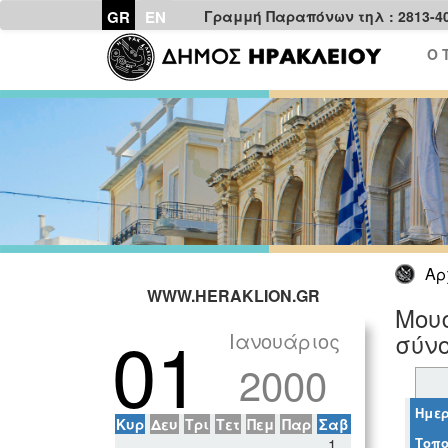
GR
EN
Γραμμή Παραπόνων τηλ : 2813-4
Ο 
Αρ
WWW.HERAKLION.GR
Μουσ
01
Ιανουάριος
σύνο
2000
Ημερ
Κυρ
Δευ
Τρι
Τετ
Πεμ
Παρ
Σαβ
Τοπο
1