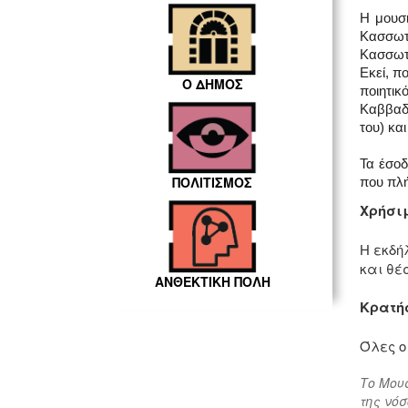
Η μουσι
Κασσωτ
Κασσωτά
Εκεί, π
Ο ΔΗΜΟΣ
ποιητικ
Καββαδί
του) κα
Τα έσοδ
ΠΟΛΙΤΙΣΜΟΣ
που πλή
Χρήσι
Η εκδή
και θέ
ΑΝΘΕΚΤΙΚΗ ΠΟΛΗ
Κρατή
Όλες ο
T
ο Μου
της νόσ