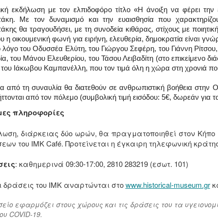
κή εκδήλωση με τον ελπιδοφόρο τίτλο «Η άνοιξη να φέρει την ε
άκη. Με τον δυναμισμό και την ευαισθησία που χαρακτηρίζου
κης θα τραγουδήσει, με τη συνοδεία κιθάρας, στίχους με ποιητική 
ου η οικουμενική φωνή για ειρήνη, ελευθερία, δημοκρατία είναι γν
ό λόγο του Οδυσσέα Ελύτη, του Γιώργου Σεφέρη, του Γιάννη Ρίτσου
α, του Μάνου Ελευθερίου, του Τάσου Λειβαδίτη (στο επικείμενο δ
ι του Ιάκωβου Καμπανέλλη, που τον τιμά όλη η χώρα στη χρονιά πο
α από τη συναυλία θα διατεθούν σε ανθρωπιστική βοήθεια στην Ο
ττονται από τον πόλεμο (συμβολική τιμή εισόδου: 5€, δωρεάν για τα
μες πληροφορίες
λωση, διάρκειας δύο ωρών, θα πραγματοποιηθεί στον Κήπ
σεων του ΙΜΚ Café. Προτείνεται η έγκαιρη τηλεφωνική κράτη
σεις
: καθημερινά 09:30-17:00, 2810 283219 (εσωτ. 101)
ι δράσεις του ΙΜΚ αναρτώνται στο
www.historical-museum.gr
κα
σείο εφαρμόζει στους χώρους και τις δράσεις του τα υγειονο
ου COVID-19.