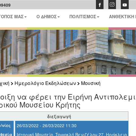
09409
ΤΟΠΟΣ ΜΑΣ
Ο ΔΗΜΟΣ
ΠΟΛΙΤΙΣΜΟΣ
ΑΝΘΕΚΤΙΚΗ
χική
Ημερολόγιο Εκδηλώσεων
Μουσική
οιξη να φέρει την Ειρήνη Αντιπολεμι
ρικού Μουσείου Κρήτης
διεξαγωγή
/νίες
26/03/2022 - 26/03/2022 11:30
θεσία
Ιστορικό Μουσείο, Σοφοκλή Βενιζέλου 27, Ηράκλειο