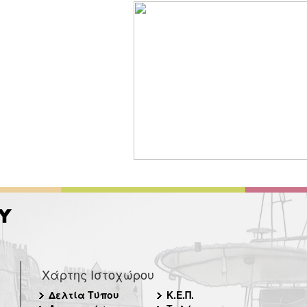
Χάρτης Ιστοχώρου
Δελτία Τύπου
Κ.Ε.Π.