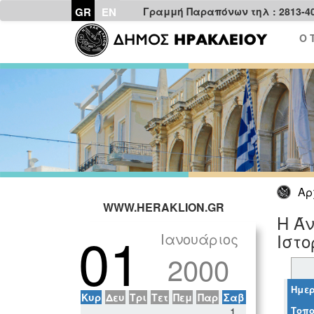
GR
EN
Γραμμή Παραπόνων τηλ : 2813-4
Ο 
Αρ
WWW.HERAKLION.GR
Η Άν
01
Ιανουάριος
Ιστο
2000
Ημερ
Κυρ
Δευ
Τρι
Τετ
Πεμ
Παρ
Σαβ
Τοπο
1