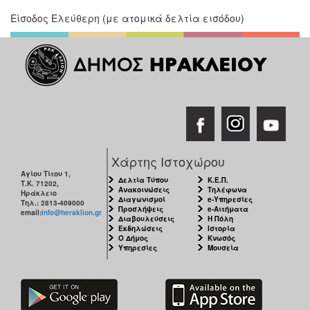
Είσοδος Ελεύθερη (με ατομικά δελτία εισόδου)
Χάρτης Ιστοχώρου
Αγίου Τίτου 1,
Δελτία Τύπου
Κ.Ε.Π.
Τ.Κ. 71202,
Ανακοινώσεις
Τηλέφωνα
Ηράκλειο
Διαγωνισμοί
e-Υπηρεσίες
Τηλ.: 2813-409000
Προσλήψεις
e-Αιτήματα
email:
info@heraklion.gr
Διαβουλεύσεις
Η Πόλη
Εκδηλώσεις
Ιστορία
Ο Δήμος
Κνωσός
Υπηρεσίες
Μουσεία