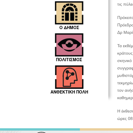
τις πύλε
Πρόκειτα
Πρόεδρο
Ο ΔΗΜΟΣ
Δρ Μαρία
Τα εκθέμ
κράτους
ΠΟΛΙΤΙΣΜΟΣ
σκηνικό
συγγραφ
μυθιστόρ
τεκμηρίω
τον ανή
ΑΝΘΕΚΤΙΚΗ ΠΟΛΗ
καθημερ
Η έκθεση
ώρες 08