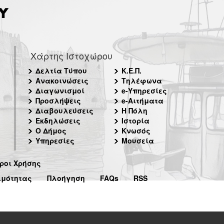
Χάρτης Ιστοχώρου
Δελτία Τύπου
Κ.Ε.Π.
Ανακοινώσεις
Τηλέφωνα
Διαγωνισμοί
e-Υπηρεσίες
Προσλήψεις
e-Αιτήματα
Διαβουλεύσεις
Η Πόλη
Εκδηλώσεις
Ιστορία
Ο Δήμος
Κνωσός
Υπηρεσίες
Μουσεία
ροι Χρήσης
ιμότητας
Πλοήγηση
FAQs
RSS