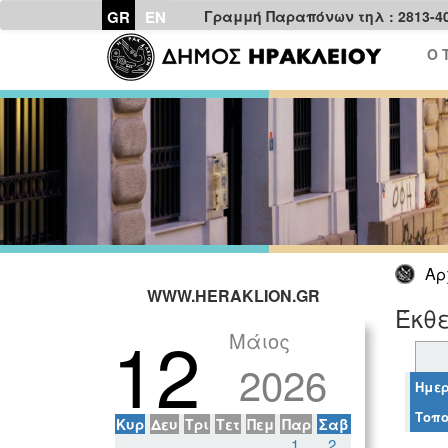
GR
EN
Γραμμή Παραπόνων τηλ : 2813-4
Ο 
Αρ
WWW.HERAKLION.GR
Έκθε
12
Μάιος
2026
Ημερ
Τοπο
Κυρ
Δευ
Τρι
Τετ
Πεμ
Παρ
Σαβ
1
2