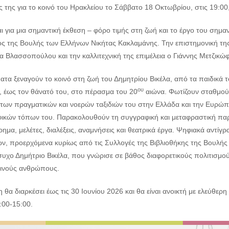
ς της για το κοινό του Ηρακλείου το Σάββατο 18 Οκτωβρίου, στις 19:00,
ι για μια σημαντική έκθεση – φόρο τιμής στη ζωή και το έργο του σημαντ
ς της Βουλής των Ελλήνων Νικήτας Κακλαμάνης. Την επιστημονική της 
 Βλασσοπούλου και την καλλιτεχνική της επιμέλεια ο Γιάννης Μετζικώφ
ατα ξεναγούν το κοινό στη ζωή του Δημητρίου Βικέλα, από τα παιδικά τ
ου
, έως τον θάνατό του, στο πέρασμα του 20
αιώνα. Φωτίζουν σταθμούς
 των πραγματικών και νοερών ταξιδιών του στην Ελλάδα και την Ευρώ
ικών τόπων του. Παρακολουθούν τη συγγραφική και μεταφραστική παρ
ημα, μελέτες, διαλέξεις, αναμνήσεις και θεατρικά έργα. Ψηφιακά αντί
ν, προερχόμενα κυρίως από τις Συλλογές της Βιβλιοθήκης της Βουλής κ
συχο Δημήτριο Βικέλα, που γνώρισε σε βάθος διαφορετικούς πολιτισμ
ινούς ανθρώπους.
 θα διαρκέσει έως τις 30 Ιουνίου 2026 και θα είναι ανοικτή με ελεύθερ
:00-15:00.