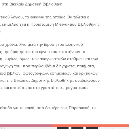
 στη Βικελαία Δημοτική Βιβλιοθήκη.
ικού λόγιου, τα εγκαίνια της οποίας, θα τελέσει ο
επιμέλεια έχει η Προϊσταμένη Μπενακείου Βιβλιοθήκης
.
ου χρόνια, λίγο μετά την ίδρυση του ελληνικού
 της δράσης και του έργου του και στήνουν το
πη, κυρίως, όμως, των αναγνωστικών σταθμών και των
αγωγή του, που περιλαμβάνει διηγήματα, ποιήματα,
γραφα βιβλίων, φωτογραφιών, εφημερίδων και αρχειακών
αι της Βικελαίας Δημοτικής Βιβλιοθήκης, αναδεικνύουν
ούς και αποτύπωσε στα γραπτά του πραγματικούς,
η είσοδο για το κοινό, από Δευτέρα έως Παρασκευή, τις