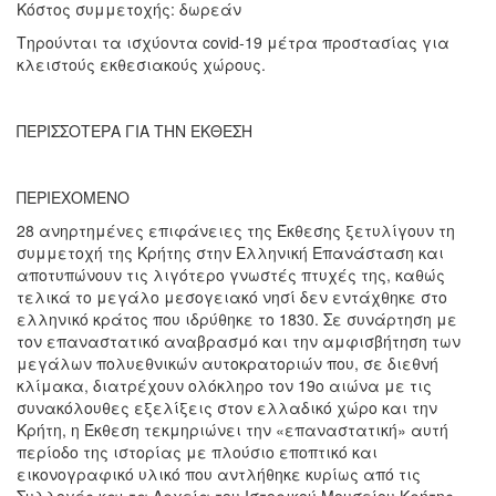
Κόστος συμμετοχής: δωρεάν
Τηρούνται τα ισχύοντα covid-19 μέτρα προστασίας για
κλειστούς εκθεσιακούς χώρους.
ΠΕΡΙΣΣΟΤΕΡΑ ΓΙΑ ΤΗΝ ΕΚΘΕΣΗ
ΠΕΡΙΕΧΟΜΕΝΟ
28 ανηρτημένες επιφάνειες της Έκθεσης ξετυλίγουν τη
συμμετοχή της Κρήτης στην Ελληνική Επανάσταση και
αποτυπώνουν τις λιγότερο γνωστές πτυχές της, καθώς
τελικά το μεγάλο μεσογειακό νησί δεν εντάχθηκε στο
ελληνικό κράτος που ιδρύθηκε το 1830. Σε συνάρτηση με
τον επαναστατικό αναβρασμό και την αμφισβήτηση των
μεγάλων πολυεθνικών αυτοκρατοριών που, σε διεθνή
κλίμακα, διατρέχουν ολόκληρο τον 19ο αιώνα με τις
συνακόλουθες εξελίξεις στον ελλαδικό χώρο και την
Κρήτη, η Έκθεση τεκμηριώνει την «επαναστατική» αυτή
περίοδο της ιστορίας με πλούσιο εποπτικό και
εικονογραφικό υλικό που αντλήθηκε κυρίως από τις
Συλλογές και τα Αρχεία του Ιστορικού Μουσείου Κρήτης.