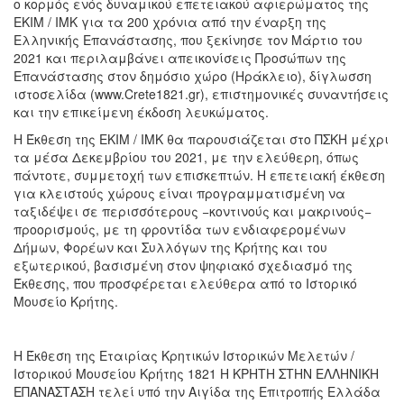
ο κορμός ενός δυναμικού επετειακού αφιερώματος της
ΕΚΙΜ / ΙΜΚ για τα 200 χρόνια από την έναρξη της
Ελληνικής Επανάστασης, που ξεκίνησε τον Μάρτιο του
2021 και περιλαμβάνει απεικονίσεις Προσώπων της
Επανάστασης στον δημόσιο χώρο (Ηράκλειο), δίγλωσση
ιστοσελίδα (www.Crete1821.gr), επιστημονικές συναντήσεις
και την επικείμενη έκδοση λευκώματος.
Η Έκθεση της ΕΚΙΜ / ΙΜΚ θα παρουσιάζεται στο ΠΣΚΗ μέχρι
τα μέσα Δεκεμβρίου του 2021, με την ελεύθερη, όπως
πάντοτε, συμμετοχή των επισκεπτών. Η επετειακή έκθεση
για κλειστούς χώρους είναι προγραμματισμένη να
ταξιδέψει σε περισσότερους −κοντινούς και μακρινούς−
προορισμούς, με τη φροντίδα των ενδιαφερομένων
Δήμων, Φορέων και Συλλόγων της Κρήτης και του
εξωτερικού, βασισμένη στον ψηφιακό σχεδιασμό της
Έκθεσης, που προσφέρεται ελεύθερα από το Ιστορικό
Μουσείο Κρήτης.
Η Έκθεση της Εταιρίας Κρητικών Ιστορικών Μελετών /
Ιστορικού Μουσείου Κρήτης 1821 Η ΚΡΗΤΗ ΣΤΗΝ ΕΛΛΗΝΙΚΗ
ΕΠΑΝΑΣΤΑΣΗ τελεί υπό την Αιγίδα της Επιτροπής Ελλάδα