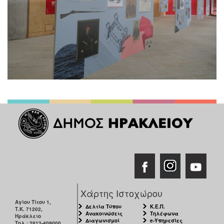
Χάρτης Ιστοχώρου
Αγίου Τίτου 1,
Δελτία Τύπου
Κ.Ε.Π.
Τ.Κ. 71202,
Ανακοινώσεις
Τηλέφωνα
Ηράκλειο
Διαγωνισμοί
e-Υπηρεσίες
Τηλ.: 2813-409000