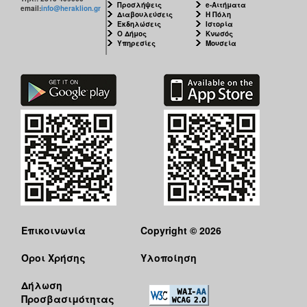
Προσλήψεις
e-Αιτήματα
email:
info@heraklion.gr
Διαβουλεύσεις
Η Πόλη
Εκδηλώσεις
Ιστορία
Ο Δήμος
Κνωσός
Υπηρεσίες
Μουσεία
Επικοινωνία
Copyright © 2026
Όροι Χρήσης
Υλοποίηση
Δήλωση
Προσβασιμότητας