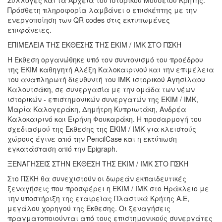
Πρόσθετη πληροφορία λαμβάνει ο επισκέπτης με την
ενεργοποίηση των QR codes στις εκτυπωμένες
επιφάνειες.
ΕΠΙΜΕΛΕΙΑ ΤΗΣ ΕΚΘΕΣΗΣ ΤΗΣ ΕΚΙΜ / ΙΜΚ ΣΤΟ ΠΣΚΗ
Η Έκθεση οργανώθηκε υπό τον συντονισμό του προέδρου
της ΕΚΙΜ καθηγητή Αλέξη Καλοκαιρινού και την επιμέλεια
του αναπληρωτή διευθυντή του ΙΜΚ ιστορικού Αγησίλαου
Καλουτσάκη, σε συνεργασία με την ομάδα των νέων
ιστορικών - επιστημονικών συνεργατών της ΕΚΙΜ / ΙΜΚ,
Μαρία Καλογεράκη, Δημήτρη Κυπριωτάκη, Ανδρέα
Καλοκαιρινό και Ειρήνη Φουκαράκη. Η προσαρμογή του
σχεδιασμού της Έκθεσης της ΕΚΙΜ / ΙΜΚ για κλειστούς
χώρους έγινε από την PencilCase και η εκτύπωση-
εγκατάσταση από την Epigraph.
ΞΕΝΑΓΗΣΕΙΣ ΣΤΗΝ ΕΚΘΕΣΗ ΤΗΣ ΕΚΙΜ / ΙΜΚ ΣΤΟ ΠΣΚΗ
Στο ΠΣΚΗ θα συνεχιστούν οι δωρεάν εκπαιδευτικές
ξεναγήσεις που προσφέρει η ΕΚΙΜ / ΙΜΚ στο Ηράκλειο με
την υποστήριξη της εταιρείας Πλαστικά Κρήτης Α.Ε,
μεγάλου χορηγού της Έκθεσης. Οι ξεναγήσεις
πραγματοποιούνται από τους επιστημονικούς συνεργάτες