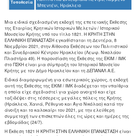
Τοποθεσία
Μπεντένι, Ηράκλειο
Ο
Μια ειδικά σχεδιασμένη εκδοχή της επετειακής Έκθεσης
ΤΟΠΟΣ
ΜΑΣ
της Εταιρίας Κρητικών Ιστορικών Μελετών / Ιστορικού
Μουσείου Κρήτης υπό τον τίτλο 1821. Η ΚΡΗΤΗ ΣΤΗΝ
ΕΛΛΗΝΙΚΗ ΕΠΑΝΑΣΤΑΣΗ εγκαθίσταται τη Δευτέρα, 8
Ο
ΔΗΜΟΣ
Νοεμβρίου 2021, στην Αίθουσα Εκθέσεων του Πολιτιστικού
και Συνεδριακού Κέντρου Ηρακλείου (Λεωφ. Νικολάου
Πλαστήρα 49). Η παρουσίαση της Έκθεσης της ΕΚΙΜ / ΙΜΚ
ΠΟΛΙΤΙΣΜΟΣ
στο ΠΣΚΗ είναι μια σύμπραξη του Ιστορικού Μουσείου
Κρήτης με τον Δήμο Ηρακλείου και τη ΔΕΠΑΝΑΛ Α.Ε.
ΑΝΘΕΚΤΙΚΗ
ΠΟΛΗ
Ειδικά διαμορφωμένη για εσωτερικούς χώρους, η εκδοχή
αυτή της Έκθεσης της ΕΚΙΜ / ΙΜΚ διαδέχεται την υπαίθρια
η οποία είχε σχεδιαστεί για χώρο ανοιχτό και είχε
ταξιδέψει στις τέσσερεις μεγάλες πόλεις της Κρήτης
(Ηράκλειο, Χανιά, Ρέθυμνο και Άγιο Νικόλαο) κατά την
άνοιξη και το καλοκαίρι του 2021, με την ελεύθερη
συμμετοχή των επισκεπτών όλες τις ώρες και ημέρες της
εβδομάδας (24/7).
Η Έκθεση 1821 Η ΚΡΗΤΗ ΣΤΗΝ ΕΛΛΗΝΙΚΗ ΕΠΑΝΑΣΤΑΣΗ είναι