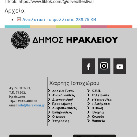
Tiktok: https://www.tiktok.com/@oliveoilfestival
Αρχεία
Αναλυτικά το φυλλάδιο 286.75 KB
Χάρτης Ιστοχώρου
Αγίου Τίτου 1,
Δελτία Τύπου
Κ.Ε.Π.
Τ.Κ. 71202,
Ανακοινώσεις
Τηλέφωνα
Ηράκλειο
Διαγωνισμοί
e-Υπηρεσίες
Τηλ.: 2813-409000
Προσλήψεις
e-Αιτήματα
email:
info@heraklion.gr
Διαβουλεύσεις
Η Πόλη
Εκδηλώσεις
Ιστορία
Ο Δήμος
Κνωσός
Υπηρεσίες
Μουσεία