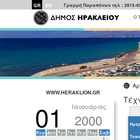
GR
EN
Γραμμή Παραπόνων τηλ : 2813-4
Ο 
Αρ
WWW.HERAKLION.GR
Τέχν
01
Ιανουάριος
2000
Ημερ
Κυρ
Δευ
Τρι
Τετ
Πεμ
Παρ
Σαβ
Τοπο
1