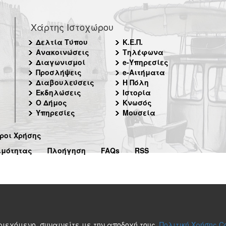
Χάρτης Ιστοχώρου
Δελτία Τύπου
Κ.Ε.Π.
Ανακοινώσεις
Τηλέφωνα
Διαγωνισμοί
e-Υπηρεσίες
Προσλήψεις
e-Αιτήματα
Διαβουλεύσεις
Η Πόλη
Εκδηλώσεις
Ιστορία
Ο Δήμος
Κνωσός
Υπηρεσίες
Μουσεία
ροι Χρήσης
ιμότητας
Πλοήγηση
FAQs
RSS
περιεχόμενο, συναινείτε με την αποδοχή τους.
Πολιτική Χρήσης C