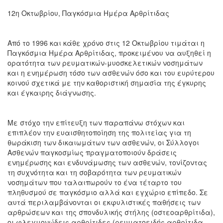
12η Οκτωβρίου, Παγκόσμια Ημέρα Αρθρίτιδας
Από το 1996 και κάθε χρόνο στις 12 Οκτωβρίου τιμάται η
Ο
Παγκόσμια Ημέρα Αρθρίτιδας, προκειμένου να αυξηθεί η
ΤΟΠΟΣ
ΜΑΣ
ορατότητα των ρευματικών-μυοσκελετικών νοσημάτων
και η ενημέρωση τόσο των ασθενών όσο και του ευρύτερου
κοινού σχετικά με την καθοριστική σημασία της έγκυρης
Ο
ΔΗΜΟΣ
και έγκαιρης διάγνωσης.
ΠΟΛΙΤΙΣΜΟΣ
Με στόχο την επίτευξη των παραπάνω στόχων και
επιπλέον την ευαισθητοποίηση της πολιτείας για τη
ΑΝΘΕΚΤΙΚΗ
θωράκιση των δικαιωμάτων των ασθενών, οι Σύλλογοι
ΠΟΛΗ
Ασθενών παγκοσμίως πραγματοποιούν δράσεις
ενημέρωσης και ενδυνάμωσης των ασθενών, τονίζοντας
τη συχνότητα και τη σοβαρότητα των ρευματικών
νοσημάτων που ταλαιπωρούν το ένα τέταρτο του
πληθυσμού σε παγκόσμιο αλλά και εγχώριο επίπεδο. Σε
αυτά περιλαμβάνονται οι εκφυλιστικές παθήσεις των
αρθρώσεων και της σπονδυλικής στήλης (οστεοαρθρίτιδα),
οι φλεγμονώδεις αρθρίτιδες (ρευματοειδής αρθρίτιδα,