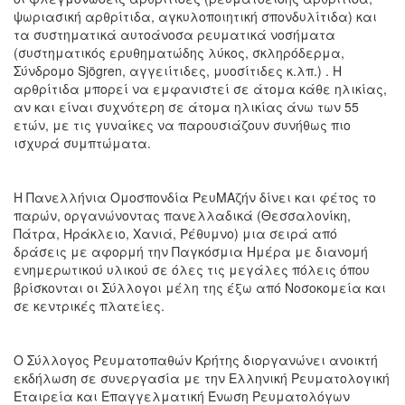
ψωριασική αρθρίτιδα, αγκυλοποιητική σπονδυλίτιδα) και
τα συστηματικά αυτοάνοσα ρευματικά νοσήματα
(συστηματικός ερυθηματώδης λύκος, σκληρόδερμα,
Σύνδρομο Sjögren, αγγειίτιδες, μυοσίτιδες κ.λπ.) . Η
αρθρίτιδα μπορεί να εμφανιστεί σε άτομα κάθε ηλικίας,
αν και είναι συχνότερη σε άτομα ηλικίας άνω των 55
ετών, με τις γυναίκες να παρουσιάζουν συνήθως πιο
ισχυρά συμπτώματα.
Η Πανελλήνια Ομοσπονδία ΡευΜΑζήν δίνει και φέτος το
παρών, οργανώνοντας πανελλαδικά (Θεσσαλονίκη,
Πάτρα, Ηράκλειο, Χανιά, Ρέθυμνο) μια σειρά από
δράσεις με αφορμή την Παγκόσμια Ημέρα με διανομή
ενημερωτικού υλικού σε όλες τις μεγάλες πόλεις όπου
βρίσκονται οι Σύλλογοι μέλη της έξω από Νοσοκομεία και
σε κεντρικές πλατείες.
Ο Σύλλογος Ρευματοπαθών Κρήτης διοργανώνει ανοικτή
εκδήλωση σε συνεργασία με την Ελληνική Ρευματολογική
Εταιρεία και Επαγγελματική Ένωση Ρευματολόγων