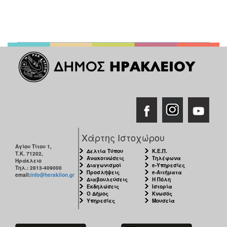
Χάρτης Ιστοχώρου
Αγίου Τίτου 1,
Δελτία Τύπου
Κ.Ε.Π.
Τ.Κ. 71202,
Ανακοινώσεις
Τηλέφωνα
Ηράκλειο
Διαγωνισμοί
e-Υπηρεσίες
Τηλ.: 2813-409000
Προσλήψεις
e-Αιτήματα
email:
info@heraklion.gr
Διαβουλεύσεις
Η Πόλη
Εκδηλώσεις
Ιστορία
Ο Δήμος
Κνωσός
Υπηρεσίες
Μουσεία