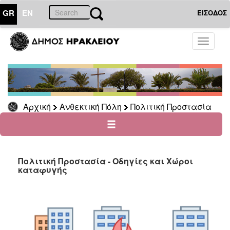
GR
EN
ΕΙΣΟΔΟΣ
ΑΝΘΕΚΤΙΚΗ
Toggle
ΠΟΛΗ
navigati
Πολιτική
Προστασία
Γραφείο
Πολιτικής
Αρχική
Ανθεκτική Πόλη
Πολιτική Προστασία
Προστασίας
Οδηγίες
Προστασίας
Τηλέφωνα
Πολιτική Προστασία - Οδηγίες και Χώροι
και
καταφυγής
Διευθύνσεις
Χάρτες
Νομοθεσία
Αρχείο