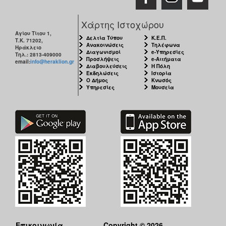
Χάρτης Ιστοχώρου
Αγίου Τίτου 1,
Δελτία Τύπου
Κ.Ε.Π.
Τ.Κ. 71202,
Ανακοινώσεις
Τηλέφωνα
Ηράκλειο
Διαγωνισμοί
e-Υπηρεσίες
Τηλ.: 2813-409000
Προσλήψεις
e-Αιτήματα
email:
info@heraklion.gr
Διαβουλεύσεις
Η Πόλη
Εκδηλώσεις
Ιστορία
Ο Δήμος
Κνωσός
Υπηρεσίες
Μουσεία
Επικοινωνία
Copyright © 2026