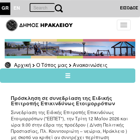
GR
EN
ΕΙΣΟΔΟΣ
Ο
Toggle
ΤΟΠΟΣ
navigati
ΜΑΣ
Ανακοινώσεις
Αρχείο
Αρχική
Ο Τόπος μας
Ανακοινώσεις
Ο
ΔΗΜΟΣ
Πρόσκληση σε συνεδρίαση της Ειδικής
Επιτροπής Επικινδύνως Ετοιμορρόπων
ΠΟΛΙΤΙΣΜΟΣ
Συνεδρίαση της Ειδικής Επιτροπής Επικινδύνως
Ετοιμορρόπων ("ΕΕΠΕΤ"), την Τρίτη 12 Μαΐου 2026 και
ΑΝΘΕΚΤΙΚΗ
ΠΟΛΗ
ώρα 9.00 στην έδρα της προέδρου ( Δ/νση Πολιτικής
Προστασίας, Πλ. Κουντουριώτη – νεώρια, Ηράκλειο )
με σκοπό να κριθεί αν συντρέχει περίπτωση