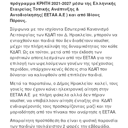
πρόγραμμα
ΚΡΗΤΗ 2021-2027
μέσω της Ελληνικής
Εταιρείας Τοπικής Ανάπτυξης &
Αυτοδιοίκησης(
ΕΕΤΑΑ Α.Ε ) και από Ιδίους
Πόρους.
Σύμφωνα με τον ισχύοντα Εσωτερικό Κανονισμό
Λειτουργίας των ΚΔΑΠ του Δ. Ηρακλείου, μπορούν να
ενταχθούν και παιδιά που δεν διαθέτουν voucher,
μέχρι την πλήρη κάλυψη της δυναμικότητας του κάθε
ΚΔΑΠ. Ως εκ τούτου, μετά από την έκδοση των
οριστικών αποτελεσμάτων από την ΕΕΤΑΑ για την
επιλογή των ωφελούμενων γονέων της τρέχουσας
περιόδου, υπάρχουν κενές θέσεις στα ΚΔΑΠ που
δύναται να καλυφθούν από επιπλέον παιδιά.
Μετά τα παραπάνω, ο Δήμος Ηρακλείου καλεί, τους
γονείς που έχουν κάνει ηλεκτρονική αίτηση στην
ΕΕΤΑΑ Α.Ε με πλήρη φάκελο αλλά δεν πήραν
voucher, να υποβάλλουν αίτηση ένταξης στο ΚΔΑΠ
ενδιαφέροντός τους προσκομίζοντας μαζί και την
μοριοδότηση από τον πίνακα που ανάρτησε η ΕΕΤΑΑ.
Απαραίτητη προϋπόθεση θα είναι η φυσική παρουσία
των παιδιών τουλάχιστον 2 φορές την εβδομάδα.