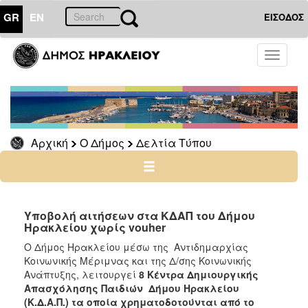
GR
EN
ΕΙΣΟΔΟΣ
Ο
Toggle
ΔΗΜΟΣ
navigati
Δελτία
Τύπου
Αρχείο
Αρχική
Ο Δήμος
Δελτία Τύπου
Ο
ΤΟΠΟΣ
ΜΑΣ
Υποβολή αιτήσεων στα ΚΔΑΠ του Δήμου
Ηρακλείου χωρίς vouher
ΠΟΛΙΤΙΣΜΟΣ
Ο Δήμος Ηρακλείου μέσω της Αντιδημαρχίας
Κοινωνικής Μέριμνας και της Δ/σης Κοινωνικής
Ανάπτυξης, λειτουργεί
8
Κέντρα Δημιουργικής
ΑΝΘΕΚΤΙΚΗ
ΠΟΛΗ
Απασχόλησης Παιδιών Δήμου Ηρακλείου
(Κ.Δ.Α.Π.)
τα οποία χρηματοδοτούνται από το