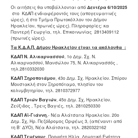
Οι αιτήσεις θα υποβάλλονται από
Δευτέρα
6/10/2025
στο ΚΔΑΠ ενδιαφέροντός τους (απογευματινές
ώρες), ή στο Τμήμα Πρωτοκόλλου του Δήμου
Ηρακλείου, πρωινές ώρες). Πληροφορίες: κα
Παντερή Γεωργία, τηλ. Επικοινωνίας 2813409112
(πρωινές ώρες).
Τα Κ.Δ.Α.Π. Δήμου Ηρακλείου είναι τα ακόλουθα :
ΚΔΑΠ Ν. Αλικαρνασσού
, 1ο Δημ. Σχ. Ν.
Αλικαρνασσού, Μαυσώλου 75, Ν. Αλικαρνασσός ,
τηλ.2810332030
ΚΔΑΠ Ξηροποτάμου
, 43ο Δημ. Σχ. Ηρακλείου. Σπύρου
Μουστακλή στον Ξηροπόταμο, πλησίον του
κολυμβητηρίου, τηλ. 2810372977
ΚΔΑΠ Τριών Βαγιών
, 45ο Δημ. Σχ, Ηρακλείου.
Ζεύξιδος , Τρεις Βαγιές, τηλ. 2810250330
ΚΔΑΠ Αϊ-Γιάννη
,- Νέα Αλάτσατα Ηρακλείου. 20ο
Δημ. Σχ, Ηρ. Πεζόδρομος Ορφέως 3, (απέναντι από
τη Β΄ ΔΥΟ), Νέα Αλάτσατα, τηλ. 2820322162
ΚΔΑΠ Τεμένους
, Προφήτη Ηλία, Δημοτική Ενότητα