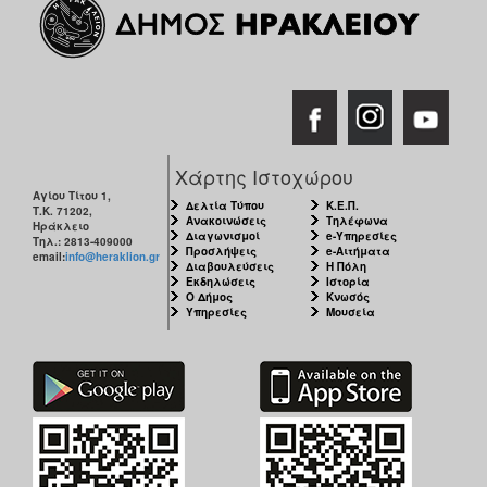
Χάρτης Ιστοχώρου
Αγίου Τίτου 1,
Δελτία Τύπου
Κ.Ε.Π.
Τ.Κ. 71202,
Ανακοινώσεις
Τηλέφωνα
Ηράκλειο
Διαγωνισμοί
e-Υπηρεσίες
Τηλ.: 2813-409000
Προσλήψεις
e-Αιτήματα
email:
info@heraklion.gr
Διαβουλεύσεις
Η Πόλη
Εκδηλώσεις
Ιστορία
Ο Δήμος
Κνωσός
Υπηρεσίες
Μουσεία