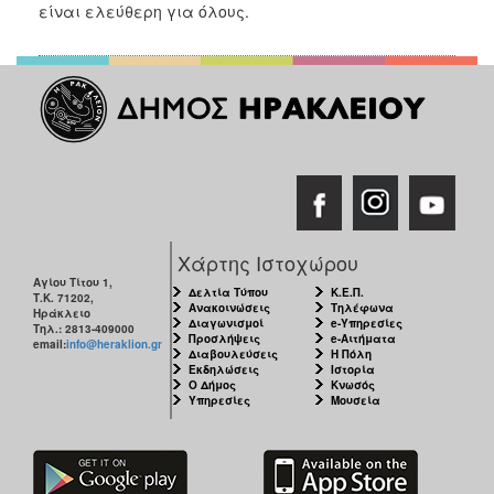
είναι ελεύθερη για όλους.
Χάρτης Ιστοχώρου
Αγίου Τίτου 1,
Δελτία Τύπου
Κ.Ε.Π.
Τ.Κ. 71202,
Ανακοινώσεις
Τηλέφωνα
Ηράκλειο
Διαγωνισμοί
e-Υπηρεσίες
Τηλ.: 2813-409000
Προσλήψεις
e-Αιτήματα
email:
info@heraklion.gr
Διαβουλεύσεις
Η Πόλη
Εκδηλώσεις
Ιστορία
Ο Δήμος
Κνωσός
Υπηρεσίες
Μουσεία