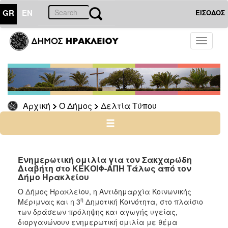
GR
EN
ΕΙΣΟΔΟΣ
Ο
Toggle
ΔΗΜΟΣ
navigati
Δελτία
Τύπου
Αρχείο
Αρχική
Ο Δήμος
Δελτία Τύπου
Ο
ΤΟΠΟΣ
ΜΑΣ
Ενημερωτική ομιλία για τον Σακχαρώδη
Διαβήτη στο ΚΕΚΟΙΦ-ΑΠΗ Τάλως από τον
Δήμο Ηρακλείου
ΠΟΛΙΤΙΣΜΟΣ
Ο Δήμος Ηρακλείου, η Αντιδημαρχία Κοινωνικής
η
Μέριμνας και η 3
Δημοτική Κοινότητα, στο πλαίσιο
ΑΝΘΕΚΤΙΚΗ
ΠΟΛΗ
των δράσεων πρόληψης και αγωγής υγείας,
διοργανώνουν ενημερωτική ομιλία με θέμα