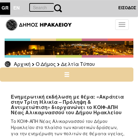
GR
EN
ΕΙΣΟΔΟΣ
Ο
Toggle
ΔΗΜΟΣ
navigati
Δελτία
Τύπου
Αρχείο
Αρχική
Ο Δήμος
Δελτία Τύπου
Ο
ΤΟΠΟΣ
ΜΑΣ
Ενημερωτική εκδήλωση με θέμα: «Ακράτεια
στην Τρίτη Ηλικία – Πρόληψη &
Αντιμετώπιση» διοργανώνει το ΚΟΙΦ-ΑΠΗ
ΠΟΛΙΤΙΣΜΟΣ
Νέας Αλικαρνασσού του Δήμου Ηρακλείου
Το ΚΟΙΦ-ΑΠΗ Νέας Αλικαρνασσού του Δήμου
ΑΝΘΕΚΤΙΚΗ
Ηρακλείου στο πλαίσιο των κοινοτικών δράσεων,
ΠΟΛΗ
για την ενημέρωση των πολιτών σε θέματα υγείας,