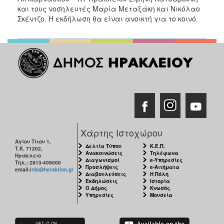
και τους νοσηλευτές Μαρία Μεταξάκη και Νικόλαο
Σκέντζο. Η εκδήλωση θα είναι ανοικτή για το κοινό.
Χάρτης Ιστοχώρου
Αγίου Τίτου 1,
Δελτία Τύπου
Κ.Ε.Π.
Τ.Κ. 71202,
Ανακοινώσεις
Τηλέφωνα
Ηράκλειο
Διαγωνισμοί
e-Υπηρεσίες
Τηλ.: 2813-409000
Προσλήψεις
e-Αιτήματα
email:
info@heraklion.gr
Διαβουλεύσεις
Η Πόλη
Εκδηλώσεις
Ιστορία
Ο Δήμος
Κνωσός
Υπηρεσίες
Μουσεία