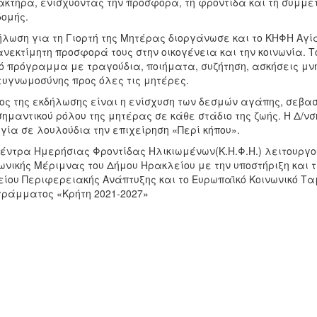
κτήρα, ενισχύοντας την προσφορά, τη φροντίδα και τη συμμ
δομής.
λωση για τη Γιορτή της Μητέρας διοργάνωσε και το ΚΗΦΗ Αγί
ανεκτίμητη προσφορά τους στην οικογένεια και την κοινωνία.
ό πρόγραμμα με τραγούδια, ποιήματα, συζήτηση, ασκήσεις μν
ευγνωμοσύνης προς όλες τις μητέρες.
ος της εκδήλωσης είναι η ενίσχυση των δεσμών αγάπης, σεβα
σημαντικού ρόλου της μητέρας σε κάθε στάδιο της ζωής. Η Δ/ν
γία σε λουλούδια την επιχείρηση «Περί κήπου».
έντρα Ημερήσιας Φροντίδας Ηλικιωμένων(Κ.Η.Φ.Η.) λειτουργού
ωνικής Μέριμνας του Δήμου Ηρακλείου με την υποστήριξη και 
ίου Περιφερειακής Ανάπτυξης και το Ευρωπαϊκό Κοινωνικό Τα
ράμματος «Κρήτη 2021-2027»