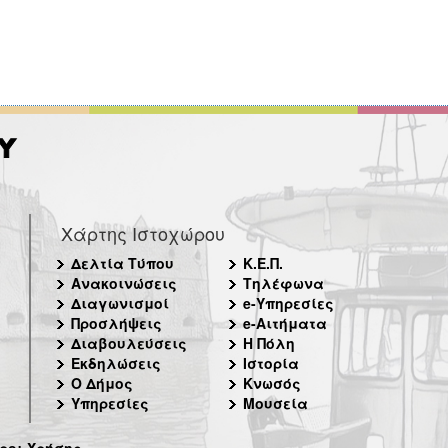
Χάρτης Ιστοχώρου
Δελτία Τύπου
Κ.Ε.Π.
Ανακοινώσεις
Τηλέφωνα
Διαγωνισμοί
e-Υπηρεσίες
Προσλήψεις
e-Αιτήματα
Διαβουλεύσεις
Η Πόλη
Εκδηλώσεις
Ιστορία
Ο Δήμος
Κνωσός
Υπηρεσίες
Μουσεία