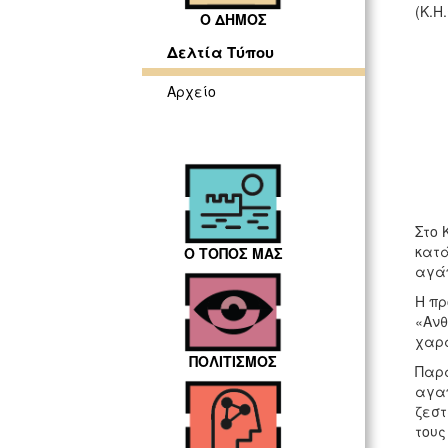
(Κ.Η
Ο ΔΗΜΟΣ
Δελτία Τύπου
Αρχείο
Στο 
κατά
Ο ΤΟΠΟΣ ΜΑΣ
αγάπ
Η πρ
«Ανθ
χαρ
ΠΟΛΙΤΙΣΜΟΣ
Παρά
αγαπ
ζεστ
τους