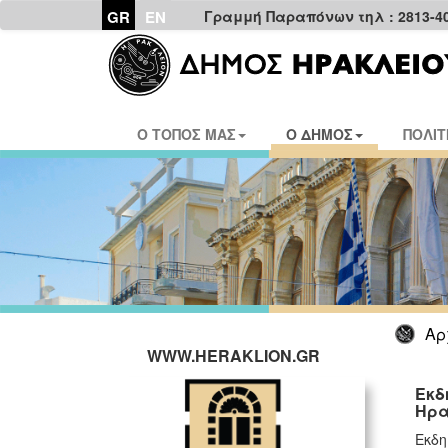
GR
EN
Γραμμή Παραπόνων τηλ : 2813-4
Ο ΤΟΠΟΣ ΜΑΣ
Ο ΔΗΜΟΣ
ΠΟΛΙΤ
Αρ
WWW.HERAKLION.GR
Εκδ
Ηρα
Εκδη