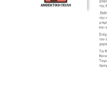
χαρα
ΑΝΘΕΚΤΙΚΗ ΠΟΛΗ
της 
Εκδή
την 
μικρ
και 
Στόχ
του 
χορη
Τα Κ
Κοιν
Ταμε
προγ