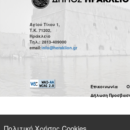
Αγίου Τίτου 1,
Τ.Κ. 71202,
Ηράκλειο
Τηλ.: 2813-409000
email:
info@heraklion.gr
Επικοινωνία
Ό
Δήλωση Προσβασ
Πολιτική Χρήσης Cookies