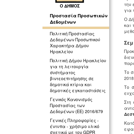
την 
Ο ΔΗΜΟΣ
για 
Προστασία Προσωπικών
Ο Δή
Δεδομένων
και 
μεθο
Πολιτική Προστασίας
Δεδομένων Προσωπικού
Σεμ
Χαρακτήρα Δήμου
Προκ
Ηρακλείου
διε
Πολιτική Δήμου Ηρακλείου
παρ
για τη λειτουργία
Το σ
συστήματος
2018
βιντεοεπιτήρησης σε
δημοτικά κτίρια και
Το 
δημοτικές εγκαταστάσεις
ευχα
Γενικός Κανονισμός
Στη
Προστασίας των
αντα
Δεδομένων (ΕΕ) 2016/679
Δεσ
Γενικές Πληροφορίες -
Κατό
έντυπα - χρήσιμο υλικό
εφαρ
σχετικά με τον GDPR