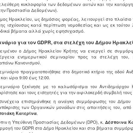
ελεύθερη κυκλοφορία των δεδομένων αυτών και την κατάργησ
την Προστασία Δεδομένων).
μος Ηρακλείου, ως δημόσιος φορέας, λειτουργεί στο πλαίσιο
της ισχύουσας κατά περίπτωση νομοθεσίας και ως εκ τούτου
δικά βήματα αλλά χωρίς εφησυχασμό.
ινάριο για τον GDPR, στα στελέχη του Δήμου Ηρακλε
ειμένου ο Δήμος Ηρακλείου Κρήτης να ενεργεί σε συμμόρφ
νέργεια ενημερωτικού σεμιναρίου προς τα στελέχη του,
απάνω Κανονισμού.
εμινάριο πραγματοποιήθηκε στο δημοτικό κτήριο της οδού Αν
 και ώρα 9:00 έως 12:00.
σεμινάριο ξεκίνησε με το καλωσόρισμα του Αντιδημάρχου 
ρίστησε και τους εισηγητές για την αφιλοκερδή συμβολή τους 
 συνέχεια επισημάνθηκε η ανάγκη συμμόρφωσης του Δήμου 
πόκρισης των Οργανικών μονάδων στις απαιτήσεις του, από τ
ποτάκη Κατερίνα
.
πιν η Υπεύθυνη Προστασίας Δεδομένων (DPO), κ.
Δέσποινα Κ
μογή του GDPR στο Δήμο Ηρακλείου και στα βήματα συμμόρφω