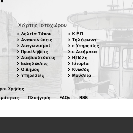
Χάρτης Ιστοχώρου
Δελτία Τύπου
Κ.Ε.Π.
Ανακοινώσεις
Τηλέφωνα
Διαγωνισμοί
e-Υπηρεσίες
Προσλήψεις
e-Αιτήματα
Διαβουλεύσεις
Η Πόλη
Εκδηλώσεις
Ιστορία
Ο Δήμος
Κνωσός
Υπηρεσίες
Μουσεία
ροι Χρήσης
ιμότητας
Πλοήγηση
FAQs
RSS