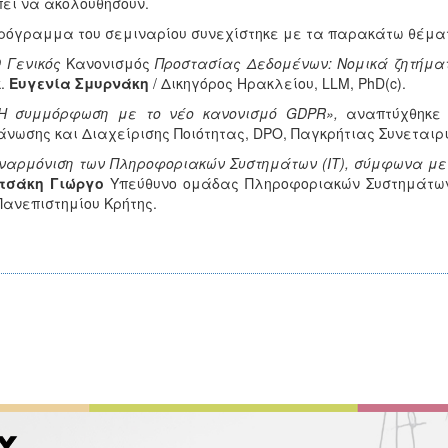
ει να ακολουθήσουν.
ρόγραμμα του σεμιναρίου συνεχίστηκε με τα παρακάτω θέμα
 Γενικός
Κανονισμός
Προστασίας Δεδομένων: Νομικά ζητήμα
κ.
Ευγενία Σμυρνάκη
/ Δικηγόρος Ηρακλείου, LLM, PhD(c).
Η συμμόρφωση με το νέο κανονισμό GDPR»,
αναπτύχθηκε 
νωσης και Διαχείρισης Ποιότητας, DPO, Παγκρήτιας Συνεταιρ
ναρμόνιση των Πληροφοριακών Συστημάτων (ΙΤ), σύμφωνα με
ιτσάκη Γιώργο
Υπεύθυνο ομάδας Πληροφοριακών Συστημάτων 
Πανεπιστημίου Κρήτης.