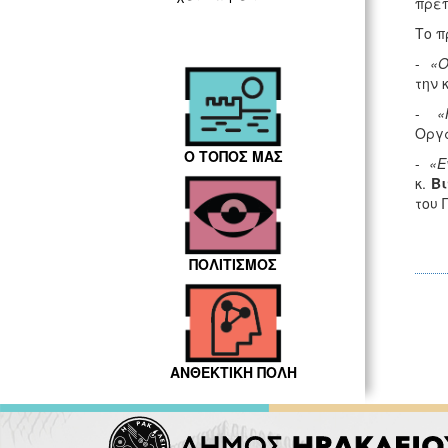
πρέπ
Το π
-
«O
την 
-
«
Οργά
Ο ΤΟΠΟΣ ΜΑΣ
-
«Ε
κ.
Β
του 
ΠΟΛΙΤΙΣΜΟΣ
ΑΝΘΕΚΤΙΚΗ ΠΟΛΗ