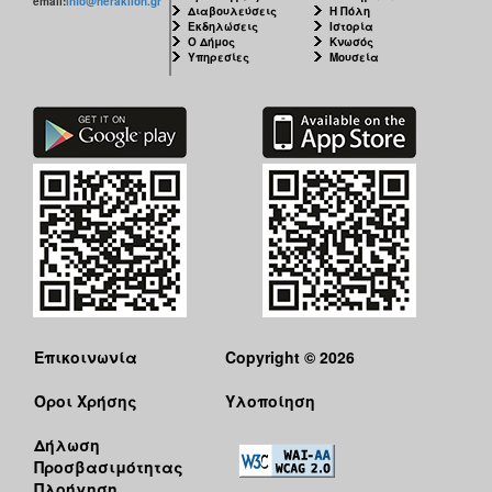
email:
info@heraklion.gr
Διαβουλεύσεις
Η Πόλη
Εκδηλώσεις
Ιστορία
Ο Δήμος
Κνωσός
Υπηρεσίες
Μουσεία
Επικοινωνία
Copyright © 2026
Όροι Χρήσης
Υλοποίηση
Δήλωση
Προσβασιμότητας
Πλοήγηση