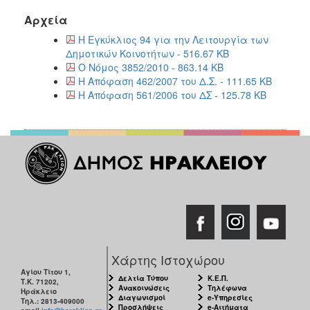
Αρχεία
Η Εγκύκλιος 94 για την Λειτουργία των
Δημοτικών Κοινοτήτων - 516.67 KB
Ο Νόμος 3852/2010 - 863.14 KB
Η Απόφαση 462/2007 του Δ.Σ. - 111.65 KB
Η Απόφαση 561/2006 του ΔΣ - 125.78 KB
Χάρτης Ιστοχώρου
Αγίου Τίτου 1,
Δελτία Τύπου
Κ.Ε.Π.
Τ.Κ. 71202,
Ανακοινώσεις
Τηλέφωνα
Ηράκλειο
Διαγωνισμοί
e-Υπηρεσίες
Τηλ.: 2813-409000
Προσλήψεις
e-Αιτήματα