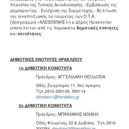
Κατάστασης
πλαισίου της Τοπικής Αυτοδιοίκησης - Εμβάθυνση της
Δημοκρατίας - Ενίσχυση της Συμμετοχής - Βελτίωση
της αναπτυξιακής λειτουργίας των Ο.Τ.Α.
(πρόγραμμα «ΚΛΕΙΣΘΕΝΗΣ Ι») ο Δήμος Ηρακλείου
αποτελείται από τις παρακάτω
δημοτικές ενότητες
Ο
ΤΟΠΟΣ
και
κοινότητες
:
ΜΑΣ
ΠΟΛΙΤΙΣΜΟΣ
ΔΗΜΟΤΙΚΕΣ ΕΝΟΤΗΤΕΣ ΗΡΑΚΛΕΙΟΥ
ΑΝΘΕΚΤΙΚΗ
ΠΟΛΗ
1η ΔΗΜΟΤΙΚΗ ΚΟΙΝΟΤΗΤΑ
Πρόεδρος: ΑΓΓΕΛΙΔΑΚΗ ΘΕΟΔΟΣΙΑ
Οδός Ζωγράφου 11, 5ος όροφος
Τηλ.2810-390108, 390114
dimdiam1@heraklion.gr
2η ΔΗΜΟΤΙΚΗ ΚΟΙΝΟΤΗΤΑ
Πρόεδρος: ΜΠΙΝΙΧΑΚΗΣ ΜΙΧΑΗΛ
Οδός Φλωρίνης 22 & Δαβάκη, Τηλ.2810-
300384
dimdiam2@heraklion.gr