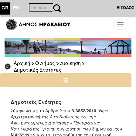
GR
EN
ΕΙΣΟΔΟΣ
Ο
Toggle
ΔΗΜΟΣ
navigati
Διοίκηση
Αντιδήμαρχοι
Δημοτικό
Αρχική
Ο Δήμος
Διοίκηση
Συμβούλιο
Δημοτικές Ενότητες
Δημοτική
Επιτροπή
Δημοτικές
Ενότητες
Δημοτικές Ενότητες
Νομικά
Πρόσωπα
Σύμφωνα με το Άρθρο 2 του
Ν.3852/2010
"Νέα
Αρχιτεκτονική της Αυτοδιοίκησης και της
Ετήσια
Αποκεντρωμένης Διοίκησης − Πρόγραμμα
Δήλωση
Καλλικράτης"
για τη συγκρότηση των δήμων και τον
Περιουσιακής
Ν.4555/2019
για τη μεταρρύθμιση του θεσμικού