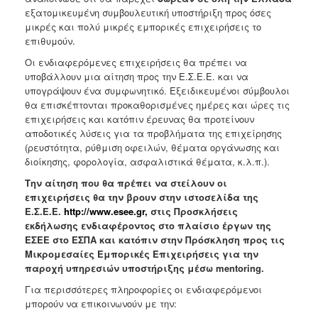
Ανακοινώσεις
εξατομικευμένη συμβουλευτική υποστήριξη προς όσες
μικρές και πολύ μικρές εμπορικές επιχειρήσεις το
Προγράμματα
επιθυμούν.
Προσχολική
Οι ενδιαφερόμενες επιχειρήσεις θα πρέπει να
Αγωγή
υποβάλλουν μια αίτηση προς την Ε.Σ.Ε.Ε. και να
Κοιμητήρια
υπογράψουν ένα συμφωνητικό. Εξειδικευμένοι σύμβουλοι
θα επισκέπτονται προκαθορισμένες ημέρες και ώρες τις
Κέντρο
επιχειρήσεις και κατόπιν έρευνας θα προτείνουν
Οικογένειας
αποδοτικές λύσεις για τα προβλήματα της επιχείρησης
(ρευστότητα, ρύθμιση οφειλών, θέματα οργάνωσης και
διοίκησης, φορολογία, ασφαλιστικά θέματα, κ.λ.π.).
Την αίτηση που θα πρέπει να στείλουν οι
Ο
επιχειρήσεις θα την βρουν στην ιστοσελίδα της
ΤΟΠΟΣ
Ε.Σ.Ε.Ε.
http://www.esee.gr
,
στις Προσκλήσεις
ΜΑΣ
εκδήλωσης ενδιαφέροντος στο πλαίσιο έργων της
ΕΣΕΕ στο ΕΣΠΑ και κατόπιν στην Πρόσκληση προς τις
ΠΟΛΙΤΙΣΜΟΣ
Μικρομεσαίες Εμπορικές Επιχειρήσεις για την
παροχή υπηρεσιών υποστήριξης μέσω mentoring.
ΑΝΘΕΚΤΙΚΗ
ΠΟΛΗ
Για περισσότερες πληροφορίες οι ενδιαφερόμενοι
μπορούν να επικοινωνούν με την: