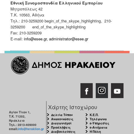
Εθνική Συνομοσπονδία Ελληνικού Εμπορίου
Μητροπόλεως 42
Τ.Κ. 10563, Αθήνα
Τηλ.: 210-3259200 begin_of_the_skype_highlighting, 210-
3259200 end_of_the_skype_highlighting
Fax: 210-3259209
E-mail:
info@esee.gr
,
administrator@esee.gr
Χάρτης Ιστοχώρου
Αγίου Τίτου 1,
Δελτία Τύπου
Κ.Ε.Π.
Τ.Κ. 71202,
Ανακοινώσεις
Τηλέφωνα
Ηράκλειο
Διαγωνισμοί
e-Υπηρεσίες
Τηλ.: 2813-409000
Προσλήψεις
e-Αιτήματα
email:
info@heraklion.gr
Διαβουλεύσεις
Η Πόλη