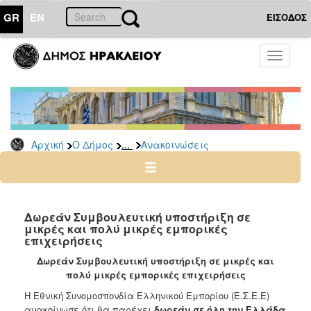
GR
EN
ΕΙΣΟΔΟΣ
Ο
Toggle
ΔΗΜΟΣ
navigati
Υπηρεσίες
&
Φορείς
Δημοτικές
...
Αρχική
Ο Δήμος
Ανακοινώσεις
Υπηρεσίες
Τηλέφωνα
Κ.Ε.Π.
Ηλεκτρονική
Δωρεάν Συμβουλευτική υποστήριξη σε
μικρές και πολύ μικρές εμπορικές
Διακυβέρνηση
επιχειρήσεις
Σχολικές
Δωρεάν Συμβουλευτική υποστήριξη σε μικρές και
Επιτροπές
πολύ μικρές εμπορικές επιχειρήσεις
Αγροτική
Η Εθνική Συνομοσπονδία Ελληνικού Εμπορίου (Ε.Σ.Ε.Ε)
Ανάπτυξη
ανακοίνωσε ότι θα παρέχει
δωρεάν σε όλη την Ελλάδα