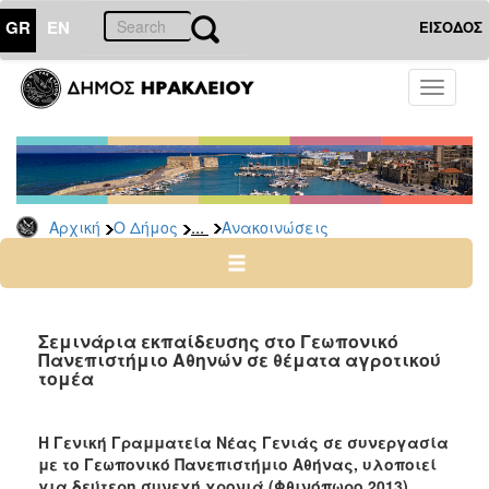
GR
EN
ΕΙΣΟΔΟΣ
Ο
Toggle
ΔΗΜΟΣ
navigati
Υπηρεσίες
&
Φορείς
Δημοτικές
...
Αρχική
Ο Δήμος
Ανακοινώσεις
Υπηρεσίες
Τηλέφωνα
Κ.Ε.Π.
Ηλεκτρονική
Σεμινάρια εκπαίδευσης στο Γεωπονικό
Πανεπιστήμιο Αθηνών σε θέματα αγροτικού
Διακυβέρνηση
τομέα
Σχολικές
Επιτροπές
Η Γενική Γραμματεία Νέας Γενιάς σε συνεργασία
Αγροτική
με το Γεωπονικό Πανεπιστήμιο Αθήνας, υλοποιεί
Ανάπτυξη
για δεύτερη συνεχή χρονιά (Φθινόπωρο 2013)