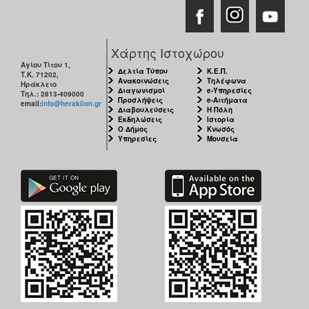
Χάρτης Ιστοχώρου
Αγίου Τίτου 1,
Δελτία Τύπου
Κ.Ε.Π.
Τ.Κ. 71202,
Ανακοινώσεις
Τηλέφωνα
Ηράκλειο
Διαγωνισμοί
e-Υπηρεσίες
Τηλ.: 2813-409000
Προσλήψεις
e-Αιτήματα
email:
info@heraklion.gr
Διαβουλεύσεις
Η Πόλη
Εκδηλώσεις
Ιστορία
Ο Δήμος
Κνωσός
Υπηρεσίες
Μουσεία