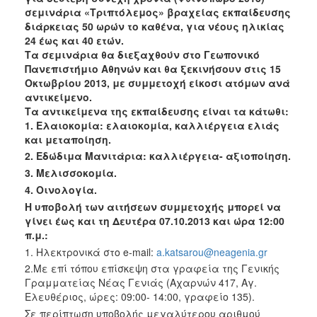
Ανακοινώσεις
σεμινάρια «Τριπτόλεμος» βραχείας εκπαίδευσης
διάρκειας 50 ωρών το καθένα, για νέους ηλικίας
Προγράμματα
24 έως και 40 ετών.
Προσχολική
Τα σεμινάρια θα διεξαχθούν στο Γεωπονικό
Αγωγή
Πανεπιστήμιο Αθηνών και θα ξεκινήσουν στις 15
Οκτωβρίου 2013, με συμμετοχή είκοσι ατόμων ανά
Κοιμητήρια
αντικείμενο.
Κέντρο
Τα αντικείμενα της εκπαίδευσης είναι τα κάτωθι:
Οικογένειας
1. Ελαιοκομία: ελαιοκομία, καλλιέργεια ελιάς
και μεταποίηση.
2. Εδώδιμα Μανιτάρια: καλλιέργεια- αξιοποίηση.
3. Μελισσοκομία.
4. Οινολογία.
Ο
ΤΟΠΟΣ
Η υποβολή των αιτήσεων συμμετοχής μπορεί να
ΜΑΣ
γίνει έως και τη Δευτέρα 07.10.2013 και ώρα 12:00
π.μ.:
ΠΟΛΙΤΙΣΜΟΣ
1. Ηλεκτρονικά στο e-mail:
a.katsarou@neagenia.gr
2.Με επί τόπου επίσκεψη στα γραφεία της Γενικής
ΑΝΘΕΚΤΙΚΗ
Γραμματείας Νέας Γενιάς (Αχαρνών 417, Αγ.
ΠΟΛΗ
Ελευθέριος, ώρες: 09:00- 14:00, γραφείο 135).
Σε περίπτωση υποβολής μεγαλύτερου αριθμού