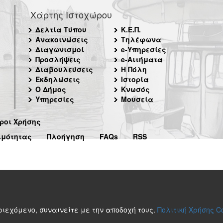
Χάρτης Ιστοχώρου
Δελτία Τύπου
Κ.Ε.Π.
Ανακοινώσεις
Τηλέφωνα
Διαγωνισμοί
e-Υπηρεσίες
Προσλήψεις
e-Αιτήματα
Διαβουλεύσεις
Η Πόλη
Εκδηλώσεις
Ιστορία
Ο Δήμος
Κνωσός
Υπηρεσίες
Μουσεία
ροι Χρήσης
ιμότητας
Πλοήγηση
FAQs
RSS
περιεχόμενο, συναινείτε με την αποδοχή τους.
Πολιτική Χρήσης C