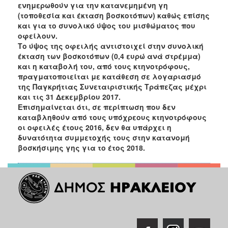
ενημερωθούν για την κατανεμημένη γη
Ανακοινώσεις
(τοποθεσία και έκταση βοσκοτόπων) καθώς επίσης
Προγράμματα
και για το συνολικό ύψος του μισθώματος που
οφείλουν.
Προσχολική
Το ύψος της οφειλής αντιστοιχεί στην συνολική
Αγωγή
έκταση των βοσκοτόπων (0,4 ευρώ ανά στρέμμα)
Κοιμητήρια
και η καταβολή του, από τους κτηνοτρόφους,
πραγματοποιείται με κατάθεση σε λογαριασμό
Κέντρο
της Παγκρήτιας Συνεταιριστικής Τράπεζας μέχρι
Οικογένειας
και τις 31 Δεκεμβρίου 2017.
Επισημαίνεται ότι, σε περίπτωση που δεν
καταβληθούν από τους υπόχρεους κτηνοτρόφους
οι οφειλές έτους 2016, δεν θα υπάρχει η
δυνατότητα συμμετοχής τους στην κατανομή
Ο
ΤΟΠΟΣ
βοσκήσιμης γης για το έτος 2018.
ΜΑΣ
ΠΟΛΙΤΙΣΜΟΣ
ΑΝΘΕΚΤΙΚΗ
ΠΟΛΗ