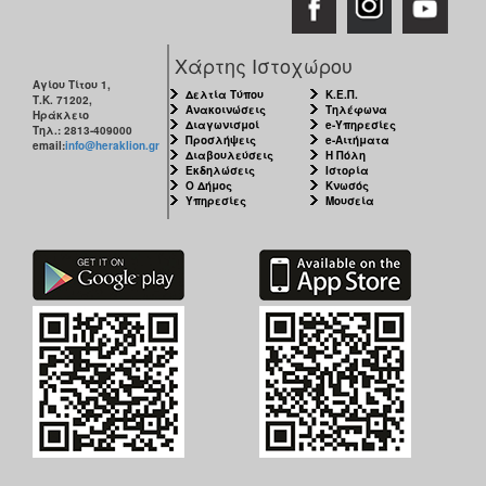
Χάρτης Ιστοχώρου
Αγίου Τίτου 1,
Δελτία Τύπου
Κ.Ε.Π.
Τ.Κ. 71202,
Ανακοινώσεις
Τηλέφωνα
Ηράκλειο
Διαγωνισμοί
e-Υπηρεσίες
Τηλ.: 2813-409000
Προσλήψεις
e-Αιτήματα
email:
info@heraklion.gr
Διαβουλεύσεις
Η Πόλη
Εκδηλώσεις
Ιστορία
Ο Δήμος
Κνωσός
Υπηρεσίες
Μουσεία