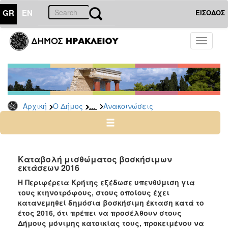
GR
EN
ΕΙΣΟΔΟΣ
Ο
Toggle
ΔΗΜΟΣ
navigati
Υπηρεσίες
&
Φορείς
Δημοτικές
...
Αρχική
Ο Δήμος
Ανακοινώσεις
Υπηρεσίες
Τηλέφωνα
Κ.Ε.Π.
Ηλεκτρονική
Καταβολή μισθώματος βοσκήσιμων
εκτάσεων 2016
Διακυβέρνηση
Η Περιφέρεια Κρήτης εξέδωσε υπενθύμιση για
Σχολικές
τους κτηνοτρόφους, στους οποίους έχει
Επιτροπές
κατανεμηθεί δημόσια βοσκήσιμη έκταση κατά το
Αγροτική
έτος 2016, ότι πρέπει να προσέλθουν στους
Ανάπτυξη
Δήμους μόνιμης κατοικίας τους, προκειμένου να