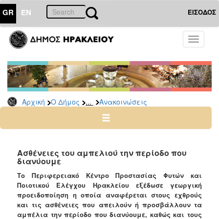
GR
EN
ΕΙΣΟΔΟΣ
Ο
Toggle
ΔΗΜΟΣ
navigati
Υπηρεσίες
&
Φορείς
Δημοτικές
...
Αρχική
Ο Δήμος
Ανακοινώσεις
Υπηρεσίες
Τηλέφωνα
Κ.Ε.Π.
Ηλεκτρονική
Ασθένειες του αμπελιού την περίoδο που
διανύουμε
Διακυβέρνηση
Το Περιφερειακό Κέντρο Προστασίας Φυτών και
Σχολικές
Ποιοτικού Ελέγχου Ηρακλείου εξέδωσε γεωργική
Επιτροπές
προειδοποίηση η οποία αναφέρεται στους εχθρούς
Αγροτική
και τις ασθένειες που απειλούν ή προσβάλλουν τα
Ανάπτυξη
αμπέλια την περίοδο που διανύουμε, καθώς και τους