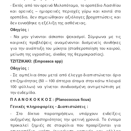
- Εκτός από τον ορεινό Μυλοπόταμο, το οροπέδιο Λασιθίου
και ορεινές – ημιορεινές περιοχές γύρω και κοντά στο
οροπέδιο, δεν σημειώθηκαν αξιόλογες βροχοπτώσεις και
δεν ευνοήθηκε η εξέλιξη της ασθένειας.
Οδηγίες :
- Να μην γίνονται άσκοποι ψεκασμοί. Σύμφωνα με τις
καιρικές προβλέψεις αναμένονται δυσμενείς συνθήκες
για την ανάπτυξη του μύκητα (σταθεροποίηση του καιρού,
μείωση της υγρασίας, άνοδος της θερμοκρασίας).
TZITZIKAKI: (Empoasca spp)
Οδηγίες :
- Σε αμπέλια όπου μετά από έλεγχο διαπιστώνεται όριο
επιζημιότητας (50 – 100 άπτερα άτομα στην κάτω πλευρά
100 φύλλων) να γίνεται συνδυασμένη αντιμετώπιση με
την ευδεμίδα.
Π Λ Α Ν Ο Κ Ο Κ Κ Ο Σ : (Planococcus ficus)
Γενικές πληροφορίες - Διαπιστώσεις :
- Στο δίκτυο παρατηρήσεων, υπάρχουν ενδείξεις
αυξημένης δραστηριότητας την φετινή χρονιά. Το έντομο
προκαλεί ζημιές σε σταφύλια που προορίζονται για
επιτραπέζια χρήση (εμφάνιση καπνιάς και κόλλας