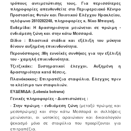
τρόπους αντιμετώπισης τους. Για περισσότερες
Ανακοινώσεις
πληροφορίες απευθυνθείτε στο Περιφερειακό Κέντρο
Προγράμματα
Προστασίας Φυτών και Ποιοτικού Ελέγχου Ηρακλείου,
τηλέφωνο 2810282248, πληροφορίες κ. Νίκο Μπαγκή.
Προσχολική
Αγωγή
Ευδεμίδα: Η δραστηριότητα μειώνεται σε πρώιμη -
ενδιάμεση ζώνη και στην κάτω Μεσσαρά.
Κοιμητήρια
Ωίδιο : Βλαστικά στάδια και εξέλιξη του μύκητα
Κέντρο
δίνουν αυξημένη επικινδυνότητα.
Οικογένειας
Περονόσπορος :Μη ευνοϊκές συνθήκες για την εξέλιξή
του - χαμηλή επικινδυνότητα.
Τζιτζικάκι: Συστηματικοί έλεγχοι. Αυξημένη η
δραστηριότητα κατά θέσεις.
Πλανόκοκκος: Επιτραπέζια σταφύλια. Έλεγχος πριν
Ο
ΤΟΠΟΣ
το κλείσιμο των σταφυλιών.
ΜΑΣ
ΕΥΔΕΜΙΔΑ:
(Lobesia botrana)
Γενικές πληροφορίες - Διαπιστώσεις :
ΠΟΛΙΤΙΣΜΟΣ
-
Στην πρώιμη - ενδιάμεση ζώνη
(μεταξύ πρώιμης και
μεσοπρώιμης) και στην
κάτω Μεσσαρά οι συλλήψεις
ΑΝΘΕΚΤΙΚΗ
μειώνονται, οι ωοτοκίες αραιώνουν και
δικαιολογούν
ΠΟΛΗ
ψεκασμό μόνο σε σταφύλια που προορίζονται για
επιτραπέζια.