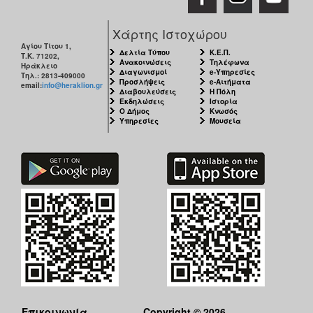
Χάρτης Ιστοχώρου
Αγίου Τίτου 1,
Δελτία Τύπου
Κ.Ε.Π.
Τ.Κ. 71202,
Ανακοινώσεις
Τηλέφωνα
Ηράκλειο
Διαγωνισμοί
e-Υπηρεσίες
Τηλ.: 2813-409000
Προσλήψεις
e-Αιτήματα
email:
info@heraklion.gr
Διαβουλεύσεις
Η Πόλη
Εκδηλώσεις
Ιστορία
Ο Δήμος
Κνωσός
Υπηρεσίες
Μουσεία
Επικοινωνία
Copyright © 2026