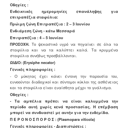
Οδηγίες :
Ενδεικτικές ημερομηνίες επανάληψης για
επιτραπέζια σταφύλια:
Πρώιμη ζώνη Επιτραπέζια : 2 – 3 Ιουνίου
Ενδιάμεση ζώνη - κάτω Μεσσαρά
Επιτραπέζια : 4 – 5 Ιουνίου
ΠΡΟΣΟΧΗ.
Το ψεκαστικό υγρό να πηγαίνει σε όλα τα
σταφύλια και να τα
καλύπτει καλά. Τα κρυμμένα
σταφύλια συνήθως προσβάλλονται.
ΩΙΔΙΟ:
(Erysiphe necator)
Γενικές πληροφορίες :
- Ο μύκητας έχει κάνει έντονη την παρουσία του,
ευνοούνται διαδοχικοί και σύντομοι κύκλοι της ασθένειας
και τα σταφύλια είναι ευαίσθητα μέχρι το γυάλισμα.
Οδηγίες :
- Τα αμπέλια πρέπει να είναι καλυμμένα την
περίοδο αυτή χωρίς κενά προστασίας. Η επέμβαση
μπορεί να συνδυαστεί με αυτήν για την ευδεμίδα.
Π Ε Ρ Ο Ν Ο Σ Π Ο Ρ Ο Σ : (Plasmopara viticola)
Γενικές πληροφορίες - Διαπιστώσεις :