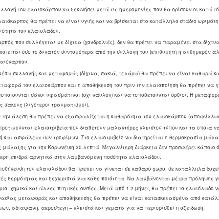
υλλογή του ελαιοκάρπου να ξεκινήσει μετά τις ημερομηνίες που θα ορίσουν οι κατά τό
ελαιόκαρπος θα πρέπει να είναι υγιής και να βρίσκεται στο κατάλληλο στάδιο ωριμό
ιότητα του ελαιολάδου.
αρπός που συλλέγεται με δίχτυα (χονδρολιές), δεν θα πρέπει να παραμένει στα δίχτυ
ποιείται όσο το δυνατόν συντομότερα από την συλλογή του (επιθυμητή η αυθημερόν ά
λαιόκαρπου.
μέσα συλλογής και μεταφοράς (δίχτυα, σακιά, τελάρα) θα πρέπει να είναι καθαρά κα
εταφορά του ελαιοκάρπου και η αποθήκευση του πριν την ελαιοποίηση θα πρέπει να γ
μοποιούνται σάκοι υφασμάτινοι (όχι νάυλον) και να τοποθετούνται όρθιοι. Η μεταφορ
ς σάκους (λιγότεροι τραυματισμοί).
ιν την άλεση θα πρέπει να εξασφαλίζεται η καθαρότητα του ελαιοκάρπου (αποφύλλωσ
προτιμούνται ελαιοτριβεία που διαθέτουν μαλακτήρες κλειστού τύπου και τα οποία να
νή και ασφάλεια των τροφίμων. Στο ελαιοτριβείο να διατηρείται η θερμοκρασία μάλα
ς μάλαξης για την Κορωνέικη 30 λεπτά. Μεγαλύτερη διάρκεια δεν προσφέρει κάποιο ό
τερη επιδρά αρνητικά στην λαμβανόμενη ποσότητα ελαιολάδου.
ποθήκευση του ελαιολάδου θα πρέπει να γίνεται σε καθαρό χώρο, σε κατάλληλα δοχεί
γές θερμότητας και ξεχωριστά για κάθε ποιότητα. Να λαμβάνονται μέτρα πρόληψης γ
ιο, χημικά και άλλες πτητικές ουσίες. Μετά από 1-2 μήνες θα πρέπει το ελαιόλαδο να
υασίας μεταφοράς και αποθήκευσης θα πρέπει να είναι κατασκευασμένα από κατάλλη
ων, αδιαφανή, αεροστεγή – κλειστά και γεμάτα για να περιορισθεί η οξείδωση.