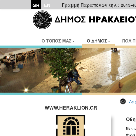
GR
EN
Γραμμή Παραπόνων τηλ : 2813-4
Ο ΤΟΠΟΣ ΜΑΣ
Ο ΔΗΜΟΣ
ΠΟΛΙΤ
Αρχ
WWW.HERAKLION.GR
Οδη
Με τη
στους