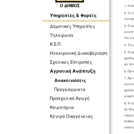
Ο ΔΗΜΟΣ
1. Η σ
2. O 
Υπηρεσίες & Φορείς
την πο
Δημοτικές Υπηρεσίες
3. Ο κ
ελαιο
Τηλέφωνα
του ε
Κ.Ε.Π.
4. Τα 
5. Η μ
Ηλεκτρονική Διακυβέρνηση
χρησι
Σχολικές Επιτροπές
με του
Αγροτική Ανάπτυξη
6. Πρ
7. Να 
Ανακοινώσεις
υγιει
Προγράμματα
χρόνο
μικρό
Προσχολική Αγωγή
8. Η α
Κοιμητήρια
σε πη
υγραέρ
Κέντρο Οικογένειας
συσκε
τροφίμ