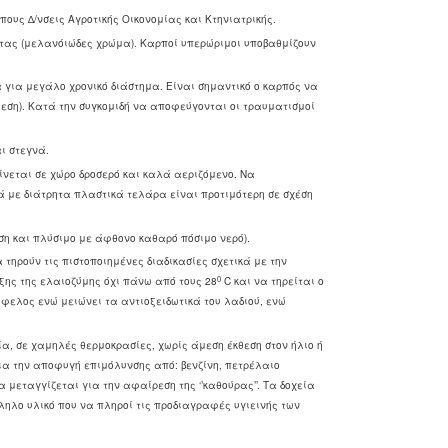
πους ∆/νσεις Αγροτικής Οικονομίας και Κτηνιατρικής.
τητας (μελανόιώδες χρώμα). Καρποί υπερώριμοι υποβαθμίζουν
α για μεγάλο χρονικό διάστημα. Είναι σημαντικό ο καρπός να
λεση). Κατά την συγκομιδή να αποφεύγονται οι τραυματισμοί
ι στεγνά.
ίνεται σε χώρο δροσερό και καλά αεριζόμενο. Να
ά με διάτρητα πλαστικά τελάρα είναι προτιμότερη σε σχέση
η και πλύσιμο με άφθονο καθαρό πόσιμο νερό).
 τηρούν τις πιστοποιημένες διαδικασίες σχετικά με την
0
ξης της ελαιοζύμης όχι πάνω από τους 28
C και να τηρείται ο
φελος ενώ μειώνει τα αντιοξειδωτικά του λαδιού, ενώ
α, σε χαμηλές θερμοκρασίες, χωρίς άμεση έκθεση στον ήλιο ή
ια την αποφυγή επιμόλυνσης από: βενζίνη, πετρέλαιο
 μεταγγίζεται για την αφαίρεση της ‘’καθούρας’’. Τα δοχεία
λο υλικό που να πληροί τις προδιαγραφές υγιεινής των