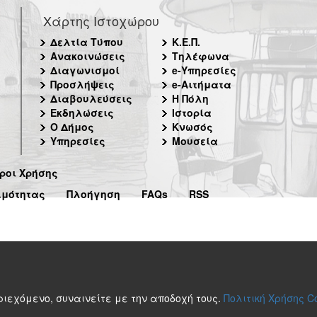
Χάρτης Ιστοχώρου
Δελτία Τύπου
Κ.Ε.Π.
Ανακοινώσεις
Τηλέφωνα
Διαγωνισμοί
e-Υπηρεσίες
Προσλήψεις
e-Αιτήματα
Διαβουλεύσεις
Η Πόλη
Εκδηλώσεις
Ιστορία
Ο Δήμος
Κνωσός
Υπηρεσίες
Μουσεία
ροι Χρήσης
ιμότητας
Πλοήγηση
FAQs
RSS
περιεχόμενο, συναινείτε με την αποδοχή τους.
Πολιτική Χρήσης C