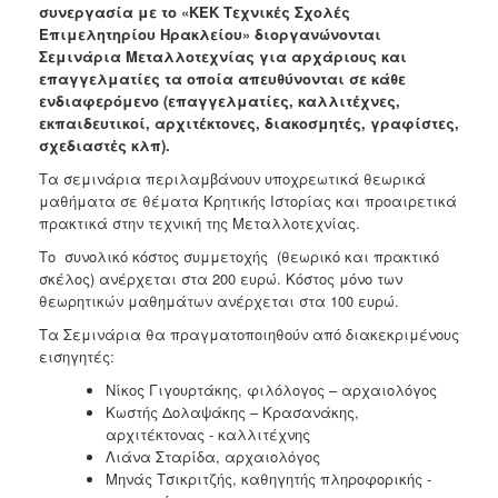
συνεργασία με το «ΚΕΚ Τεχνικές Σχολές
Ανακοινώσεις
Επιμελητηρίου Ηρακλείου» διοργανώνονται
Προγράμματα
Σεμινάρια Μεταλλοτεχνίας για αρχάριους και
επαγγελματίες τα οποία απευθύνονται σε κάθε
Προσχολική
ενδιαφερόμενο (επαγγελματίες, καλλιτέχνες,
Αγωγή
εκπαιδευτικοί, αρχιτέκτονες, διακοσμητές, γραφίστες,
Κοιμητήρια
σχεδιαστές κλπ).
Κέντρο
Τα σεμινάρια περιλαμβάνουν υποχρεωτικά θεωρικά
Οικογένειας
μαθήματα σε θέματα Κρητικής Ιστορίας και προαιρετικά
πρακτικά στην τεχνική της Μεταλλοτεχνίας.
Το συνολικό κόστος συμμετοχής (θεωρικό και πρακτικό
σκέλος) ανέρχεται στα 200 ευρώ. Κόστος μόνο των
θεωρητικών μαθημάτων ανέρχεται στα 100 ευρώ.
Ο
ΤΟΠΟΣ
Τα Σεμινάρια θα πραγματοποιηθούν από διακεκριμένους
ΜΑΣ
εισηγητές:
ΠΟΛΙΤΙΣΜΟΣ
Νίκος Γιγουρτάκης, φιλόλογος – αρχαιολόγος
Κωστής Δολαψάκης – Κρασανάκης,
αρχιτέκτονας - καλλιτέχνης
ΑΝΘΕΚΤΙΚΗ
ΠΟΛΗ
Λιάνα Σταρίδα, αρχαιολόγος
Μηνάς Τσικριτζής, καθηγητής πληροφορικής -