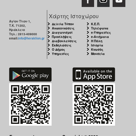
Χάρτης Ιστοχώρου
Αγίου Τίτου 1,
Δελτία Τύπου
Κ.Ε.Π.
Τ.Κ. 71202,
Ανακοινώσεις
Τηλέφωνα
Ηράκλειο
Διαγωνισμοί
e-Υπηρεσίες
Τηλ.: 2813-409000
Προσλήψεις
e-Αιτήματα
email:
info@heraklion.gr
Διαβουλεύσεις
Η Πόλη
Εκδηλώσεις
Ιστορία
Ο Δήμος
Κνωσός
Υπηρεσίες
Μουσεία