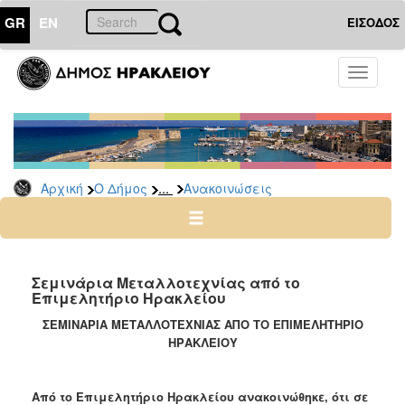
GR
EN
ΕΙΣΟΔΟΣ
Ο
Toggle
ΔΗΜΟΣ
navigati
Υπηρεσίες
&
Φορείς
Δημοτικές
...
Αρχική
Ο Δήμος
Ανακοινώσεις
Υπηρεσίες
Τηλέφωνα
Κ.Ε.Π.
Ηλεκτρονική
Σεμινάρια Μεταλλοτεχνίας από το
Επιμελητήριο Ηρακλείου
Διακυβέρνηση
ΣΕΜΙΝΑΡΙΑ ΜΕΤΑΛΛΟΤΕΧΝΙΑΣ ΑΠΟ ΤΟ ΕΠΙΜΕΛΗΤΗΡΙΟ
Σχολικές
ΗΡΑΚΛΕΙΟΥ
Επιτροπές
Αγροτική
Ανάπτυξη
Από το Επιμελητήριο Ηρακλείου ανακοινώθηκε, ότι σε